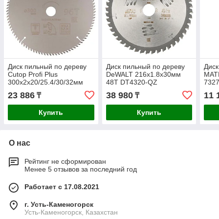
Диск пильный по дереву
Диск пильный по дереву
Диск
Cutop Profi Plus
DeWALT 216х1.8х30мм
MAT
300х2х20/25.4/30/32мм
48T DT4320-QZ
732
36T 75-30096Т
23 886
38 980
11 
₸
₸
Купить
Купить
О нас
Рейтинг не сформирован
Менее 5 отзывов за последний год
Работает с 17.08.2021
г. Усть-Каменогорск
Усть-Каменогорск, Казахстан