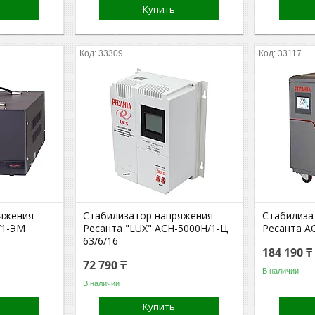
Купить
33309
33117
яжения
Стабилизатор напряжения
Стабилиза
/1-ЭМ
Ресанта "LUX" АСН-5000Н/1-Ц
Ресанта АС
63/6/16
184 190 ₸
72 790 ₸
В наличии
В наличии
Купить