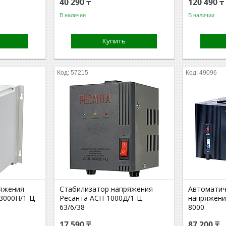
40 290 ₸
120 490 ₸
В наличии
В наличии
Купить
57215
49096
яжения
Стабилизатор напряжения
Автоматич
-3000Н/1-Ц
Ресанта АСН-1000Д/1-Ц
напряжени
63/6/38
8000
17 590 ₸
87 200 ₸