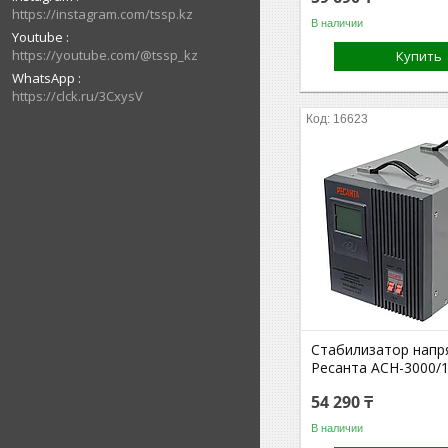
https://instagram.com/tssp.kz
В наличии
Youtube
https://youtube.com/@tssp_kz
Купить
WhatsApp
https://clck.ru/3CxysV
16623
Стабилизатор напр
Ресанта АСН-3000/1
54 290 ₸
В наличии