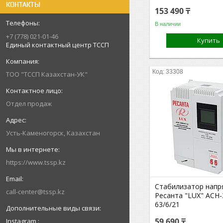
КОНТАКТЫ
153 490 ₸
В наличии
+7 (778) 021-01-46
Купить
Единый контактный центр ТССП
33308
ТОО "ТССП Казахстан-УК"
Отдел продаж
Усть-Каменогорск, Казахстан
https://www.tssp.kz
Стабилизатор напр
call-center@tssp.kz
Ресанта "LUX" АСН
63/6/21
59 690 ₸
Instagram