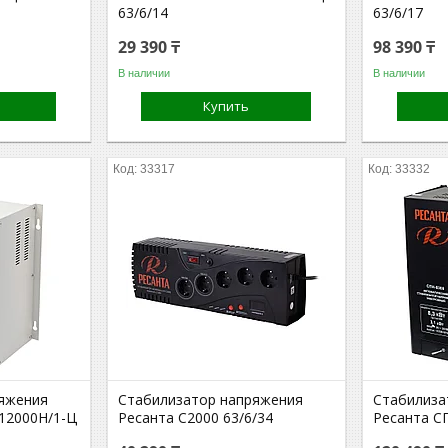
63/6/14
63/6/17
29 390 ₸
98 390 ₸
В наличии
В наличии
Купить
33317
33332
яжения
Стабилизатор напряжения
Стабилиза
-12000Н/1-Ц
Ресанта С2000 63/6/34
Ресанта С