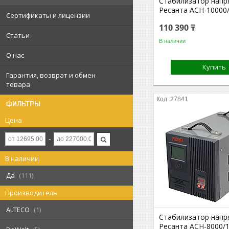
Стабилизатор напр
Ресанта АСН-10000/
Сертификаты и лицензии
110 390 ₸
Статьи
В наличии
О нас
Купить
Гарантия, возврат и обмен
товара
27841
ФИЛЬТРЫ
Цена
В наличии
Да
111
Производитель
ALTECO
1
Стабилизатор напр
Ресанта АСН-8000/1