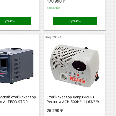
170 990 ₸
В наличии
Купить
Купить
29124
еский cтабилизатор
Стабилизатор напряжения
я ALTECO STDR
Ресанта АСН-500Н/1-Ц 63/6/9
26 290 ₸