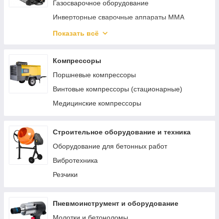
Газосварочное оборудование
Инверторные сварочные аппараты ММА
Сварочные полуавтоматы MIG/MAG
Показать всё
Аппараты аргонно-дуговой сварки TIG
Реостаты
Компрессоры
Материалы и комплектующие для сварки и
Поршневые компрессоры
пайки
Винтовые компрессоры (стационарные)
Аппараты для сварки труб
Медицинские компрессоры
Строительное оборудование и техника
Оборудование для бетонных работ
Вибротехника
Резчики
Пневмоинструмент и оборудование
Молотки и бетоноломы