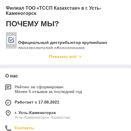
Филиал ТОО «ТССП Казахстан» в г. Усть-
Каменогорск
ПОЧЕМУ МЫ?
Официальный дистрибьютор крупнейших
производителей оборудования
Показать всё
Широкое портфолио брендов из стран Европы,
США и Азии
О нас
Рейтинг не сформирован
Мы заслужили доверие клиентов (компания
Менее 5 отзывов за последний год
входит в рейтинг самых быстрорастущих
компаний Казахстана по версии журнала Forbes)
Работает с 17.08.2021
г. Усть-Каменогорск
Прямое присутствие в городах Астана, Алматы,
Усть-Каменогорск, Казахстан
Шымкент, Атырау и Усть-Каменогорск, а также
быстрая доставка по всему Казахстану
Контакты