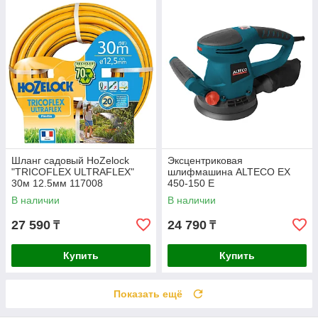
Шланг садовый HoZelock
Эксцентриковая
"TRICOFLEX ULTRAFLEX"
шлифмашина ALTECO EX
30м 12.5мм 117008
450-150 E
В наличии
В наличии
27 590
24 790
₸
₸
Купить
Купить
Показать ещё