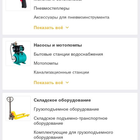
Пневмостеплеры
Аксессуары для пневмоинструмента
Пневматический гайковерт
Показать всё
Аэрографы
Пневмошлифмашины
Насосы и мотопомпы
Пневмокраскопульты
Бытовые станции водоснабжения
Пневмопистолеты
Мотопомпы
Наборы пневмоинструмента
Канализационные станции
Пневмодрели
Погружные насосы
Показать всё
Регуляторы давления
Циркуляционные насосы
Пневматические заклепочники
Аксессуары и принадлежности для насосов
Складское оборудование
Пневмошуруповерты
Общепромышленные насосы
Грузоподъемное оборудование
Хоппер ковши
Бытовые поверхностные насосы
Складское подъемно-транспортное
оборудование
Пневмоотвертки
Автоматика для насосов
Комплектующие для грузоподъемного
Пневмоножницы и пилы
оборудования