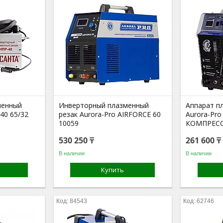
менный
Инверторный плазменный
Аппарат п
40 65/32
резак Aurora-Pro AIRFORCE 60
Aurora-Pro
10059
КОМПРЕСС
530 250 ₸
261 600 ₸
В наличии
В наличии
Купить
84543
62746