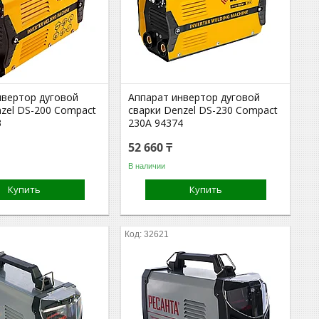
нвертор дуговой
Аппарат инвертор дуговой
nzel DS-200 Compact
сварки Denzel DS-230 Compact
3
230А 94374
52 660 ₸
В наличии
Купить
Купить
32621