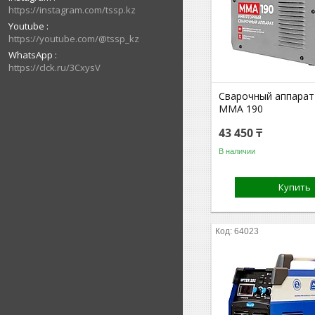
https://instagram.com/tssp.kz
Youtube
https://youtube.com/@tssp_kz
WhatsApp
https://clck.ru/3CxysV
Сварочный аппара
MMA 190
43 450 ₸
В наличии
Купить
64023