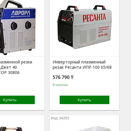
лазменной резки
Инверторный плазменный
 Джет 40
резак Ресанта ИПР-100 65/68
ОР 30806
576 790 ₸
В наличии
Купить
Купить
34202