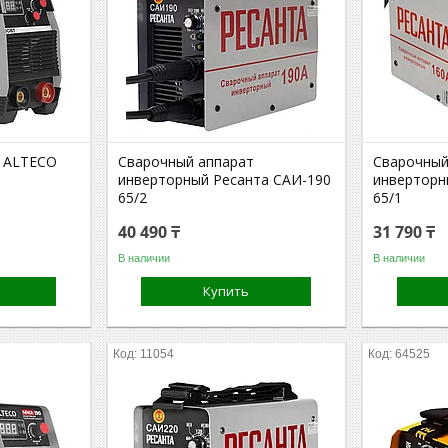
т ALTECO
Сварочный аппарат
Сварочный
инверторный Ресанта САИ-190
инверторн
65/2
65/1
40 490 ₸
31 790 ₸
В наличии
В наличии
Купить
11054
64525