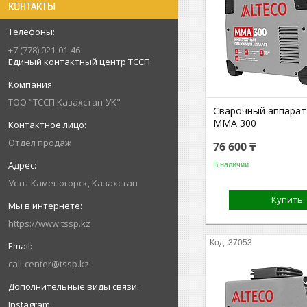
КОНТАКТЫ
+7 (778) 021-01-46
Единый контактный центр ТССП
ТОО "ТССП Казахстан-УК"
Сварочный аппара
MMA 300
Отдел продаж
76 600 ₸
В наличии
Усть-Каменогорск, Казахстан
Купить
https://www.tssp.kz
37053
call-center@tssp.kz
Instagram