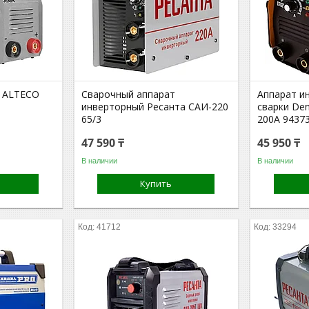
т ALTECO
Сварочный аппарат
Аппарат и
инверторный Ресанта САИ-220
сварки De
65/3
200А 9437
47 590 ₸
45 950 ₸
В наличии
В наличии
Купить
41712
33294