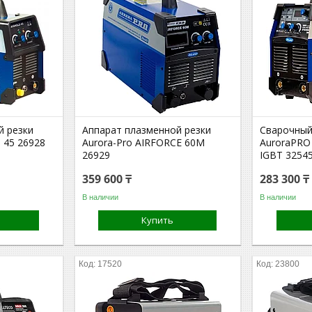
й резки
Аппарат плазменной резки
Сварочный
 45 26928
Aurora-Pro AIRFORCE 60М
AuroraPRO
26929
IGBT 3254
359 600 ₸
283 300 ₸
В наличии
В наличии
Купить
17520
23800