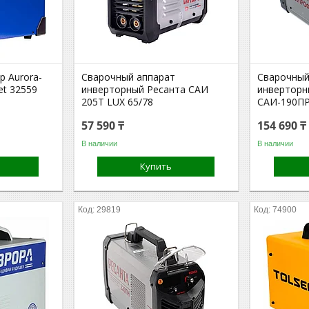
р Aurora-
Сварочный аппарат
Сварочный
et 32559
инверторный Ресанта САИ
инверторн
205Т LUX 65/78
САИ-190ПР
57 590 ₸
154 690 ₸
В наличии
В наличии
Купить
29819
74900