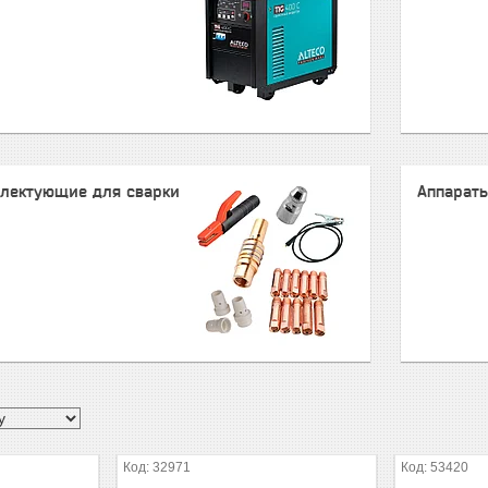
лектующие для сварки
Аппараты
32971
53420