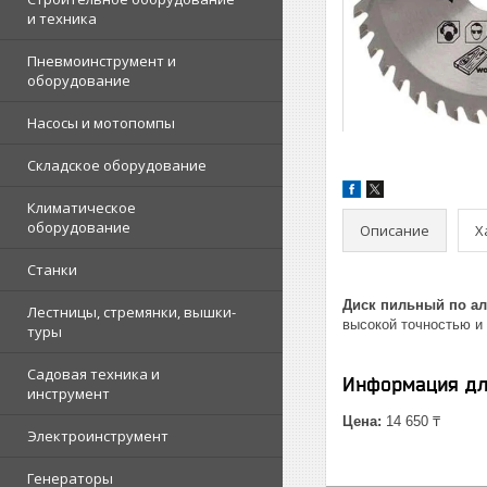
и техника
Пневмоинструмент и
оборудование
Насосы и мотопомпы
Складское оборудование
Климатическое
оборудование
Описание
Х
Станки
Диск пильный по а
Лестницы, стремянки, вышки-
высокой точностью и
туры
Садовая техника и
Информация дл
инструмент
Цена:
14 650 ₸
Электроинструмент
Генераторы