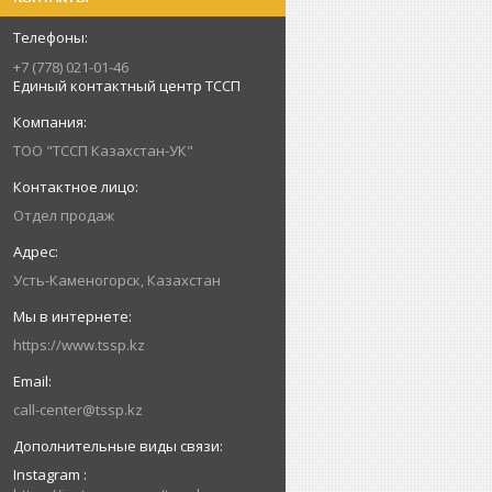
+7 (778) 021-01-46
Единый контактный центр ТССП
ТОО "ТССП Казахстан-УК"
Отдел продаж
Усть-Каменогорск, Казахстан
https://www.tssp.kz
call-center@tssp.kz
Instagram