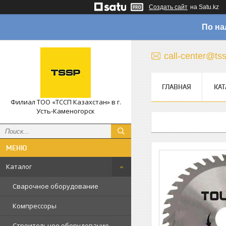
Создать сайт
на Satu.kz
По на
call-center@ts
ГЛАВНАЯ
КАТ
Филиал ТОО «ТССП Казахстан» в г.
Усть-Каменогорск
Каталог
Сварочное оборудование
Компрессоры
Строительное оборудование