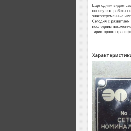
Еще одним видом сва
основу его работы п
знакопеременные имп
Сегодня с развитием
последним поколение
тиристорного трансф
Характеристик