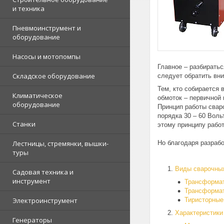
и техника
Пневмоинструмент и
оборудование
Насосы и мотопомпы
Главное – разбиратьс
Складское оборудование
следует обратить вни
Тем, кто собирается 
Климатическое
обмоток – первичной
оборудование
Принцип работы свар
порядка 30 – 60 Воль
Станки
этому принципу рабо
Лестницы, стремянки, вышки-
Но благодаря разраб
туры
Виды сварочны
Садовая техника и
инструмент
Трансформат
Трансформа
Электроинструмент
Тиристорные
Характеристики
Генераторы