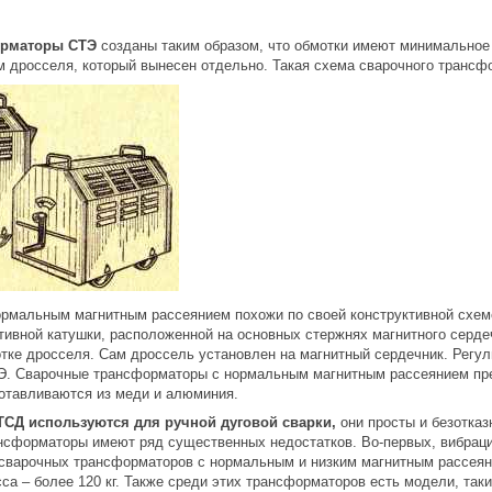
орматоры СТЭ
созданы таким образом, что обмотки имеют минимальное 
 дросселя, который вынесен отдельно. Такая схема сварочного трансф
рмальным магнитным рассеянием похожи по своей конструктивной схем
ивной катушки, расположенной на основных стержнях магнитного сердеч
тке дросселя. Сам дроссель установлен на магнитный сердечник. Регули
. Сварочные трансформаторы с нормальным магнитным рассеянием пре
отавливаются из меди и алюминия.
ТСД используются для ручной дуговой сварки,
они просты и безотка
ансформаторы имеют ряд существенных недостатков. Во-первых, вибраци
у сварочных трансформаторов с нормальным и низким магнитным рассеяни
са – более 120 кг. Также среди этих трансформаторов есть модели, так