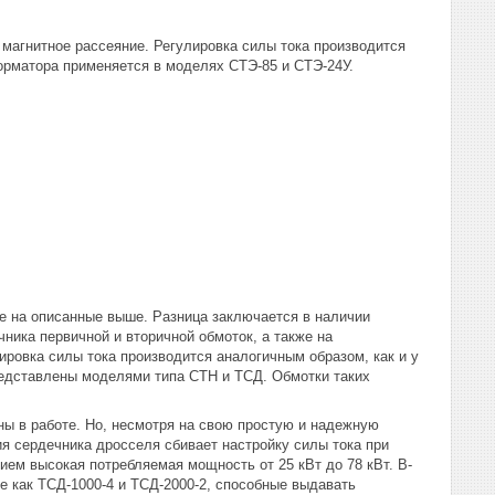
магнитное рассеяние. Регулировка силы тока производится
орматора применяется в моделях СТЭ-85 и СТЭ-24У.
е на описанные выше. Разница заключается в наличии
ника первичной и вторичной обмоток, а также на
ровка силы тока производится аналогичным образом, как и у
дставлены моделями типа СТН и ТСД. Обмотки таких
зны в работе. Но, несмотря на свою простую и надежную
я сердечника дросселя сбивает настройку силы тока при
ем высокая потребляемая мощность от 25 кВт до 78 кВт. В-
ие как ТСД-1000-4 и ТСД-2000-2, способные выдавать