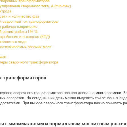
сварочных трансформаторов
лирования сварочного тока, A (min-max)
ктрода
сети и количество фаз
 сварочный ток трансформатора
 рабочее напряжение
й режим работы ПН %
требления и выходная (КПД)
холостого хода
обслуживаемых рабочих мест
ния
меры сварочного трансформатора
х трансформаторов
первого сварочного трансформатора прошло довольно много времени. За
ых аппаратов. На сегодняшний день можно выделить три основных вид
достатками. При выборе сварочного трансформатора важно понимать ра
ы с минимальным и нормальным магнитным рассе