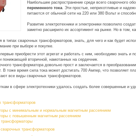
Наибольшее распространение среди всего сварочного об
переменного тока
. Эти простые, неприхотливые и надежн
питаются от обычной сети на 220 или 380 Вольт и способ
Развитие электротехники и электроники позволило созд
заметно расширило их ассортимент на рынке. Но в том, к
я в типах сварочных трансформаторов, знать, для чего и как будет испо
мание при выборе и покупке.
впервые приобрести этот агрегат и работать с ним, необходимо знать и п
 и понижающей вторичной, намотанных на сердечник.
очного трансформатора довольно прост и заключается в преобразовании
т. В тоже время сила тока может достигать 700 Ампер, что позволяет п
тают все виды сварочных трансформаторов.
откам в сфере электротехники удалось создать более совершенные и у
х трансформаторов
оры с минимальным и нормальным магнитным рассеянием
торы с повышенным магнитным рассеянием
 трансформаторы
 сварочных трансформаторов