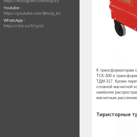
https://instagram.com/tssp.kz
Youtube
https://youtube.com/@tssp_kz
WhatsApp
https://clck.ru/3CxysV
К трансформаторам с
ТСК-300 и трансформ
ТДМ-317. Кроме пере
сложной магнитной к
наиболее распростр
магнитным рассеяние
Тиристорные т