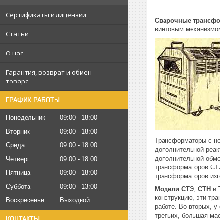
Сертификаты и лицензии
Сварочные трансф
винтовым механизмом
Статьи
О нас
Гарантия, возврат и обмен
товара
ГРАФИК РАБОТЫ
Понедельник
09:00
18:00
Вторник
09:00
18:00
Трансформаторы с но
Среда
09:00
18:00
дополнительной реакт
дополнительной обмо
Четверг
09:00
18:00
трансформаторов СТЭ
Пятница
09:00
18:00
трансформаторов изг
Суббота
09:00
13:00
Модели СТЭ
,
СТН
и
конструкцию, эти тр
Воскресенье
Выходной
работе. Во-вторых, 
третьих, большая мас
КОНТАКТЫ