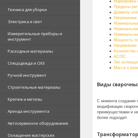
Маркировка 
Пределы регу
Техника для уборки
Диаметр эле
Напряжение 
Электрика и свет
Номинальный
Номинальное
Измерительные приборы и
Номинальны
инструмент
Мощность по
Напряжение 
Расходные материалы
Количество 
AC/DC
Тип охлажде
Спецодежда и СИЗ
Mасса и раз
Ручной инструмент
Виды сварочны
Строительные материалы
Крепеж и метизы
С момента создания 
модификации сварочн
Аренда инструмента
преимуществами и не
более подходит.
Автосервисное оборудование
Трансформатор
Оснащение мастерских