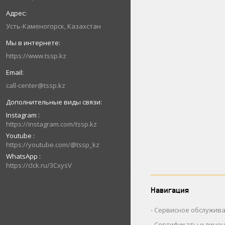
Усть-Каменогорск, Казахстан
https://www.tssp.kz
call-center@tssp.kz
Instagram
https://instagram.com/tssp.kz
Youtube
https://youtube.com/@tssp_kz
WhatsApp
https://clck.ru/3CxysV
Навигация
Сервисное обслужив
Сертификаты и лице