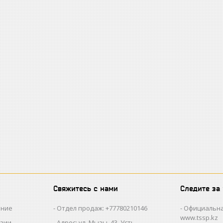
Свяжитесь с нами
Следите за
ание
Отдел продаж: +77780210146
Официальна
www.tssp.kz
нзии
Адрес: ул. Мызы, 43, Усть-