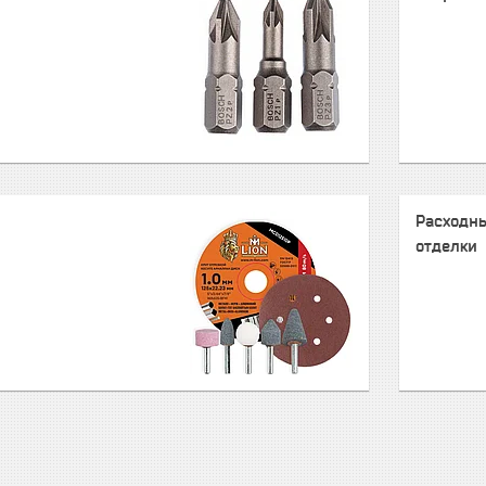
Расходн
отделки