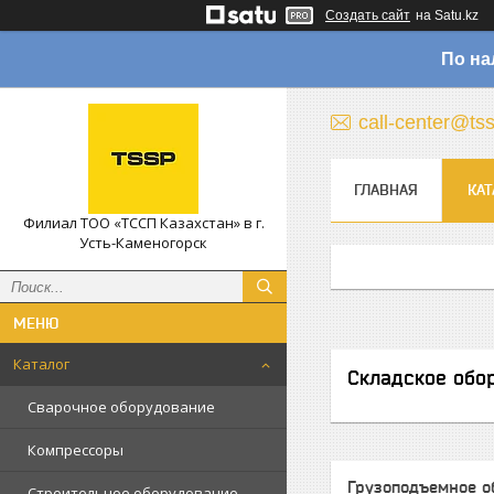
Создать сайт
на Satu.kz
По на
call-center@ts
ГЛАВНАЯ
КАТ
Филиал ТОО «ТССП Казахстан» в г.
Усть-Каменогорск
Каталог
Складское обо
Сварочное оборудование
Компрессоры
Грузоподъемное о
Строительное оборудование