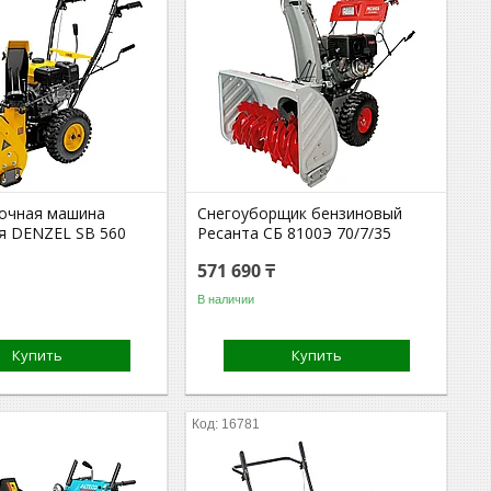
очная машина
Снегоуборщик бензиновый
я DENZEL SB 560
Ресанта СБ 8100Э 70/7/35
571 690 ₸
В наличии
Купить
Купить
16781