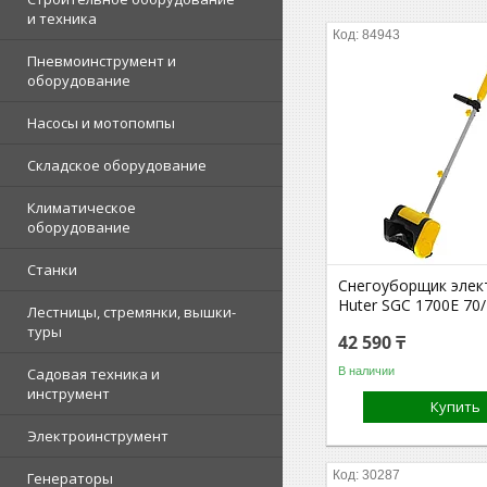
и техника
84943
Пневмоинструмент и
оборудование
Насосы и мотопомпы
Складское оборудование
Климатическое
оборудование
Станки
Снегоуборщик элек
Huter SGC 1700E 70
Лестницы, стремянки, вышки-
туры
42 590 ₸
В наличии
Садовая техника и
инструмент
Купить
Электроинструмент
30287
Генераторы