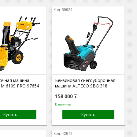
59924
очная машина
Бензиновая снегоуборочная
M 610S PRO 97654
машина ALTECO SBG 318
158 000 ₸
В наличии
Купить
Купить
42672