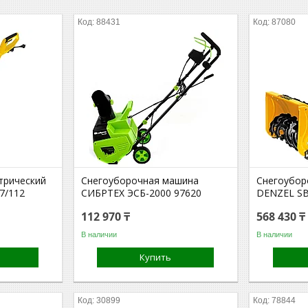
88431
87080
трический
Снегоуборочная машина
Снегоубор
/7/112
СИБРТЕХ ЭСБ-2000 97620
DENZEL SB
112 970 ₸
568 430 ₸
В наличии
В наличии
Купить
30899
78844