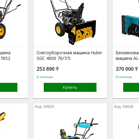
ашина
Снегоуборочная машина Huter
Бензинова
97652
SGC 4000 70/7/5
машина AL
253 890 ₸
370 000 ₸
В наличии
В наличии
Купить
59925
59928