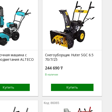
очная машина с
Снегоуборщик Huter SGC 6.5
подметания ALTECO
70/7/25
244 690 ₸
В наличии
Купить
Купить
86065