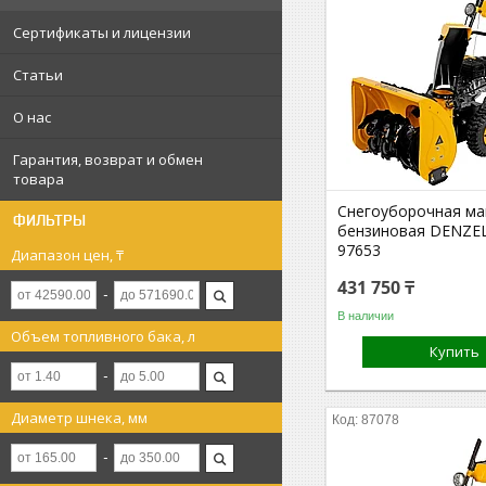
Сертификаты и лицензии
Статьи
О нас
Гарантия, возврат и обмен
товара
Снегоуборочная м
ФИЛЬТРЫ
бензиновая DENZE
97653
Диапазон цен, ₸
431 750 ₸
В наличии
Объем топливного бака, л
Купить
Диаметр шнека, мм
87078