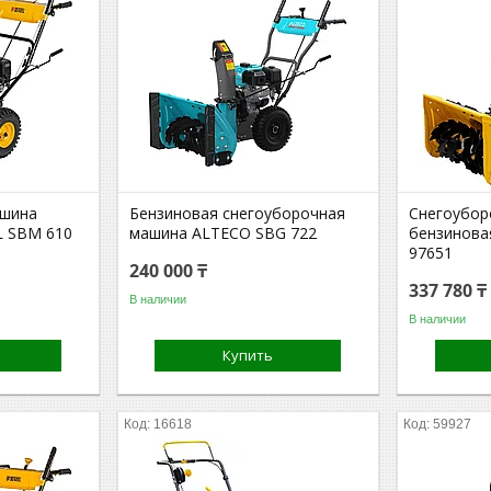
ашина
Бензиновая снегоуборочная
Снегоубор
L SBM 610
машина ALTECO SBG 722
бензинова
97651
240 000 ₸
337 780 ₸
В наличии
В наличии
Купить
16618
59927