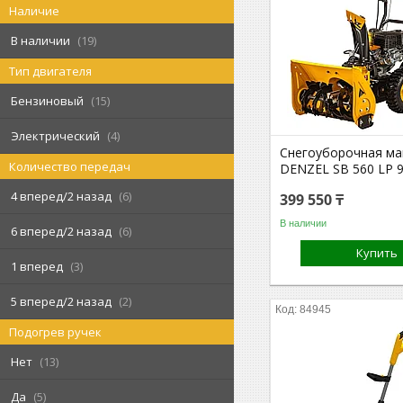
Наличие
В наличии
19
Тип двигателя
Бензиновый
15
Электрический
4
Снегоуборочная м
Количество передач
DENZEL SB 560 LP 
4 вперед/2 назад
6
399 550 ₸
В наличии
6 вперед/2 назад
6
Купить
1 вперед
3
5 вперед/2 назад
2
84945
Подогрев ручек
Нет
13
Да
5