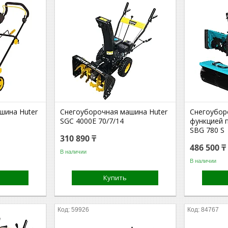
шина Huter
Снегоуборочная машина Huter
Снегоубор
SGC 4000E 70/7/14
функцией 
SBG 780 S
310 890 ₸
486 500 ₸
В наличии
В наличии
Купить
59926
84767