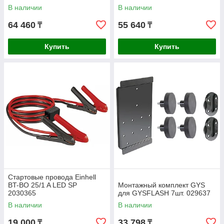
В наличии
В наличии
64 460
55 640
₸
₸
Купить
Купить
Стартовые провода Einhell
BT-BO 25/1 A LED SP
Монтажный комплект GYS
2030365
для GYSFLASH 7шт. 029637
В наличии
В наличии
19 000
33 798
₸
₸