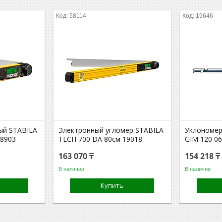
58114
19646
ый STABILA
Электронный угломер STABILA
Уклономер
18903
TECH 700 DA 80см 19018
GIM 120 0
163 070 ₸
154 218 ₸
В наличии
В наличии
Купить