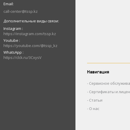
call-center@tssp.kz
Instagram
https://instagram.com/tssp.kz
Youtube
https://youtube.com/@tssp_kz
WhatsApp
https://clck.ru/3CxysV
Навигация
Сервисное обслужив
Сертификаты и лице
Статьи
О нас