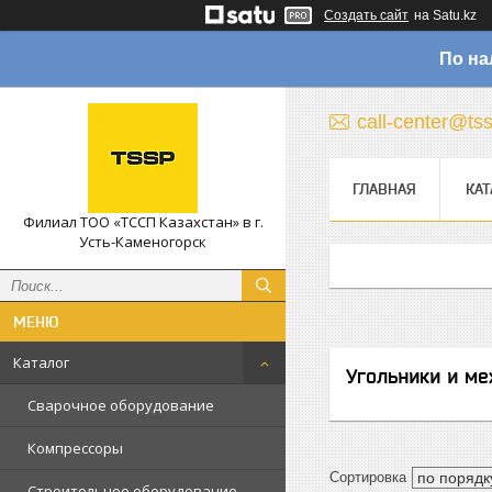
Создать сайт
на Satu.kz
По на
call-center@ts
ГЛАВНАЯ
КАТ
Филиал ТОО «ТССП Казахстан» в г.
Усть-Каменогорск
Каталог
Угольники и м
Сварочное оборудование
Компрессоры
Строительное оборудование