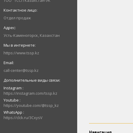
ТОО "ТССП Казахстан-УК"
Отдел продаж
Усть-Каменогорск, Казахстан
https://www.tssp.kz
call-center@tssp.kz
Instagram
https://instagram.com/tssp.kz
Youtube
https://youtube.com/@tssp_kz
WhatsApp
https://clck.ru/3CxysV
Навигация