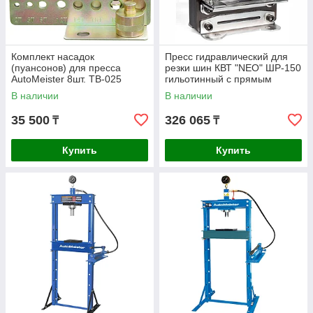
Комплект насадок
Пресс гидравлический для
(пуансонов) для пресса
резки шин КВТ "NEO" ШР-150
AutoMeister 8шт. TB-025
гильотинный с прямым
лезвием 76503
В наличии
В наличии
35 500
326 065
₸
₸
Купить
Купить