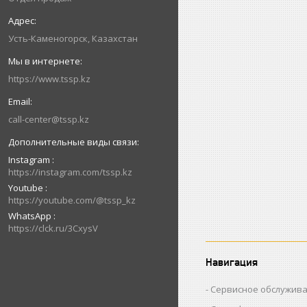
Усть-Каменогорск, Казахстан
https://www.tssp.kz
call-center@tssp.kz
Instagram
https://instagram.com/tssp.kz
Youtube
https://youtube.com/@tssp_kz
WhatsApp
https://clck.ru/3CxysV
Навигация
Сервисное обслужив