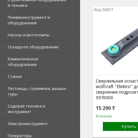
и техника
59977
Пневмоинструмент и
оборудование
Насосы и мотопомпы
Складское оборудование
Климатическое
оборудование
Станки
Сверлильная оснас
wolfcraft "Elektro" д
Лестницы, стремянки, вышки-
сверления подрозе
туры
5976000
Садовая техника и
15 290 ₸
инструмент
В наличии
Электроинструмент
Купить
Генераторы