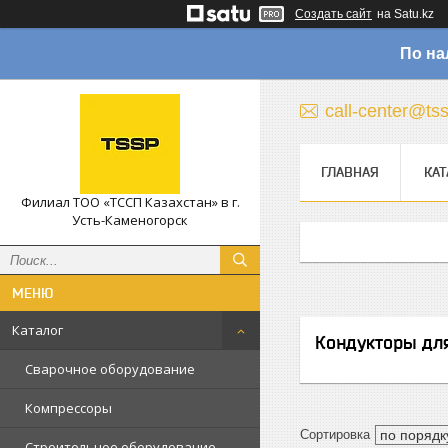
Создать сайт
на Satu.kz
По на
call-center@ts
ГЛАВНАЯ
КАТ
Филиал ТОО «ТССП Казахстан» в г.
Усть-Каменогорск
Каталог
Кондукторы дл
Сварочное оборудование
Компрессоры
Строительное оборудование