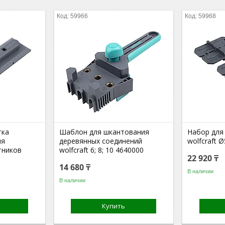
59966
59968
тка
Шаблон для шкантования
Набор для
ля
деревянных соединений
wolfcraft 
тников
wolfcraft 6; 8; 10 4640000
22 920 ₸
14 680 ₸
В наличии
В наличии
Купить