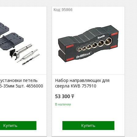
95866
 установки петель
Набор направляющих для
Ø5-35мм 5шт. 4656000
сверла KWB 757910
53 300 ₸
В наличии
Купить
Купить