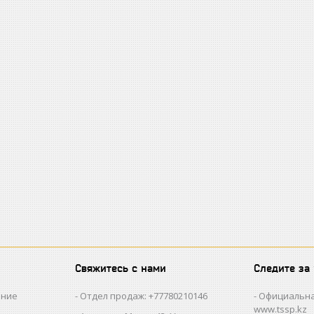
Свяжитесь с нами
Следите за
ание
Отдел продаж: +77780210146
Официальна
www.tssp.kz