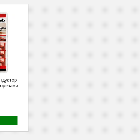
ндуктор
морезами