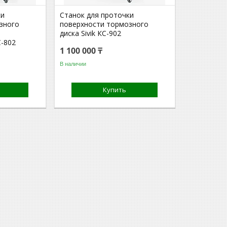
ки
Станок для проточки
зного
поверхности тормозного
диска Sivik КС-902
С-802
1 100 000 ₸
В наличии
Купить