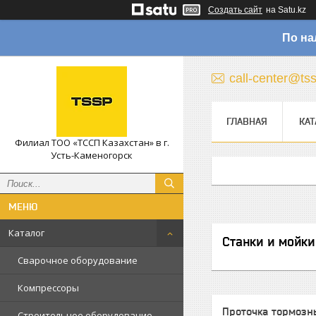
Создать сайт
на Satu.kz
По на
call-center@ts
ГЛАВНАЯ
КАТ
Филиал ТОО «ТССП Казахстан» в г.
Усть-Каменогорск
Каталог
Станки и мойки
Сварочное оборудование
Компрессоры
Проточка тормозн
Строительное оборудование