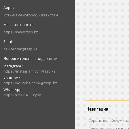
Усть-Каменогорск, Казахстан
https://www.tssp.kz
call-center@tssp.kz
Instagram
https://instagram.com/tssp.kz
Youtube
https://youtube.com/@tssp_kz
WhatsApp
https://clck.ru/3CxysV
Навигация
Сервисное обслужив
Сертификаты и лице