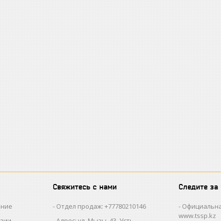
Свяжитесь с нами
Следите за
ание
Отдел продаж: +77780210146
Официальна
www.tssp.kz
нзии
Адрес: ул. Мызы, 43, Усть-