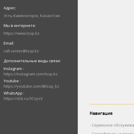
Усть-Каменогорск, Казахстан
https://www.tssp.kz
call-center@tssp.kz
Instagram
https://instagram.com/tssp.kz
Youtube
https://youtube.com/@tssp_kz
WhatsApp
https://clck.ru/3CxysV
Навигация
Сервисное обслужив
Сертификаты и лице