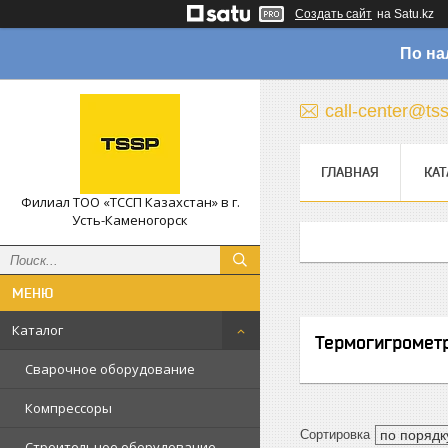
Создать сайт
на Satu.kz
По на
call-center@ts
ГЛАВНАЯ
КАТ
Филиал ТОО «ТССП Казахстан» в г.
Усть-Каменогорск
Каталог
Термогигромет
Сварочное оборудование
Компрессоры
Строительное оборудование