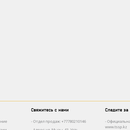
Свяжитесь с нами
Следите за
ание
Отдел продаж: +77780210146
Официальна
www.tssp.kz
нзии
Адрес: ул. Мызы, 43, Усть-