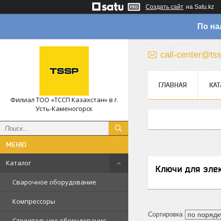
Создать сайт
на Satu.kz
По на
call-center@ts
ГЛАВНАЯ
КАТ
Филиал ТОО «ТССП Казахстан» в г.
Усть-Каменогорск
Каталог
Ключи для эле
Сварочное оборудование
Компрессоры
Строительное оборудование