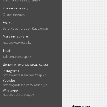
ТОО "ТССП Казахстан-УК"
Отдел продаж
Усть-Каменогорск, Казахстан
https://www.tssp.kz
call-center@tssp.kz
Instagram
https://instagram.com/tssp.kz
Youtube
https://youtube.com/@tssp_kz
WhatsApp
https://clck.ru/3CxysV
Навигация