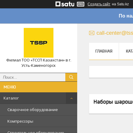
Создать сайт
на Satu.kz
По на
call-center@ts
ГЛАВНАЯ
КАТ
Филиал ТОО «ТССП Казахстан» в г.
Усть-Каменогорск
Каталог
Наборы шарош
Сварочное оборудование
Компрессоры
Строительное оборудование