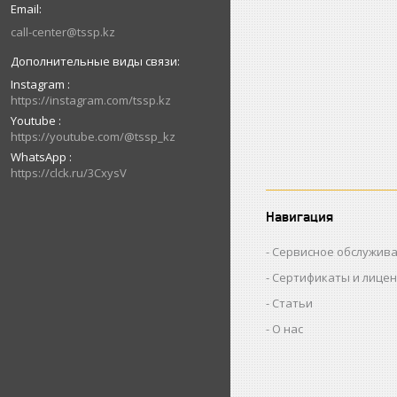
call-center@tssp.kz
Instagram
https://instagram.com/tssp.kz
Youtube
https://youtube.com/@tssp_kz
WhatsApp
https://clck.ru/3CxysV
Навигация
Сервисное обслужив
Сертификаты и лице
Статьи
О нас