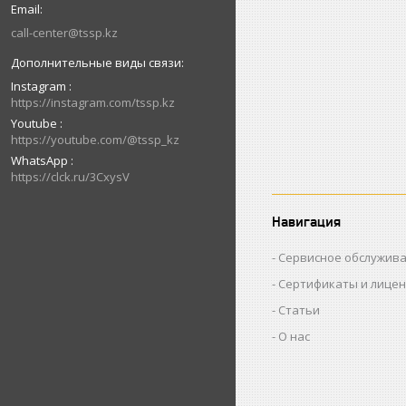
call-center@tssp.kz
Instagram
https://instagram.com/tssp.kz
Youtube
https://youtube.com/@tssp_kz
WhatsApp
https://clck.ru/3CxysV
Навигация
Сервисное обслужив
Сертификаты и лице
Статьи
О нас