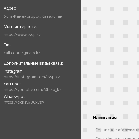
Усть-Каменогорск, Казахстан
https://www.tssp.kz
call-center@tssp.kz
Instagram
https://instagram.com/tssp.kz
Youtube
https://youtube.com/@tssp_kz
WhatsApp
https://clck.ru/3CxysV
Навигация
Сервисное обслужив
Сертификаты и лице