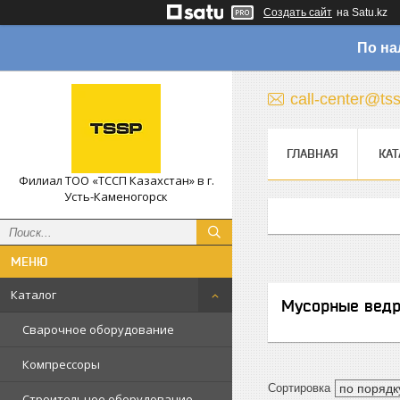
Создать сайт
на Satu.kz
По на
call-center@ts
ГЛАВНАЯ
КАТ
Филиал ТОО «ТССП Казахстан» в г.
Усть-Каменогорск
Каталог
Мусорные вед
Сварочное оборудование
Компрессоры
Строительное оборудование