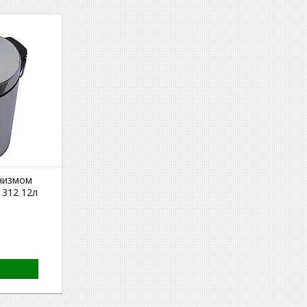
анизмом
1312 12л