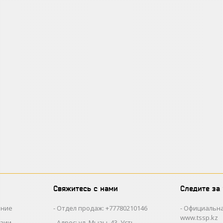
Свяжитесь с нами
Следите за
ание
Отдел продаж: +77780210146
Официальна
www.tssp.kz
нзии
Адрес: ул. Мызы, 43, Усть-