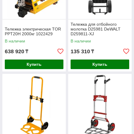
Тележка для отбойного
Тележка электрическая TOR
молотка D25981 DeWALT
PPT20H 2000кг 1022429
D259811-XJ
В наличии
В наличии
638 920
135 310
₸
₸
Купить
Купить