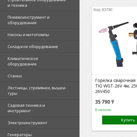
и техника
83790
Пневмоинструмент и
оборудование
Насосы и мотопомпы
Складское оборудование
Климатическое
оборудование
Станки
Горелка сварочная
TIG WGT-26V 4м, 2
Лестницы, стремянки, вышки-
26V450
туры
35 790 ₸
Садовая техника и
В наличии
инструмент
Купить
Электроинструмент
Генераторы