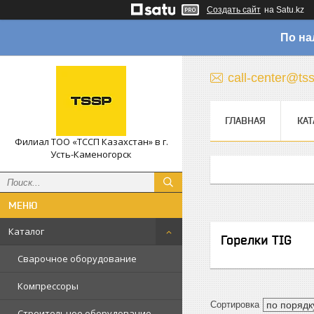
Создать сайт
на Satu.kz
По на
call-center@ts
ГЛАВНАЯ
КАТ
Филиал ТОО «ТССП Казахстан» в г.
Усть-Каменогорск
Каталог
Горелки TIG
Сварочное оборудование
Компрессоры
Строительное оборудование