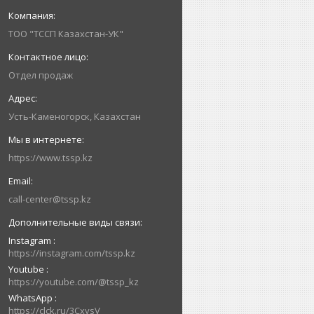
ТОО "ТССП Казахстан-УК"
Отдел продаж
Усть-Каменогорск, Казахстан
https://www.tssp.kz
call-center@tssp.kz
Instagram
https://instagram.com/tssp.kz
Youtube
https://youtube.com/@tssp_kz
WhatsApp
https://clck.ru/3CxysV