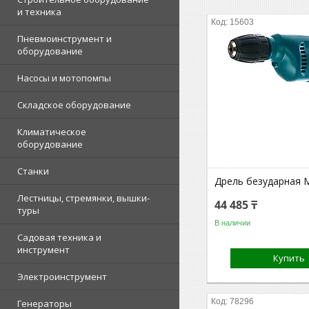
и техника
15603
Пневмоинструмент и
оборудование
Насосы и мотопомпы
Складское оборудование
Климатическое
оборудование
Станки
Дрель безударная M
Лестницы, стремянки, вышки-
44 485 ₸
туры
В наличии
Садовая техника и
инструмент
Купить
Электроинструмент
78296
Генераторы