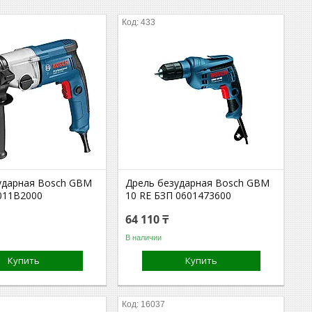
433
ударная Bosch GBM
Дрель безударная Bosch GBM
6011B2000
10 RE БЗП 0601473600
64 110 ₸
В наличии
Купить
Купить
16037