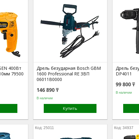
SEN 400Вт
Дрель безударная Bosch GBM
Дрель без
 10мм 79500
1600 Professional RE ЗВП
DP4011
06011B0000
99 800 ₸
146 890 ₸
В наличии
В наличии
Купить
25011
34937