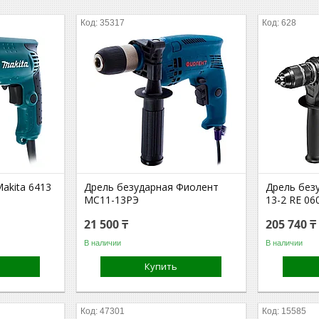
35317
628
akita 6413
Дрель безударная Фиолент
Дрель без
МС11-13РЭ
13-2 RE 0
21 500 ₸
205 740 ₸
В наличии
В наличии
Купить
47301
15585