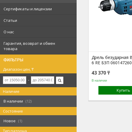
Сертификаты и лицензии
Статьи
О нас
Гарантия, возврат и обмен
товара
Дрель безударная 
ФИЛЬТРЫ
6 RE БЗП 060147260
Диапазон цен, ₸
43 370 ₸
В наличии
Купить
Наличие
В наличии
12
Состояние
Новое
1
Тип патрона