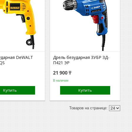
ударная DeWALT
Дрель безударная ЗУБР ЗД-
QS
П421 ЭР
21 900 ₸
В наличии
Купить
Купить