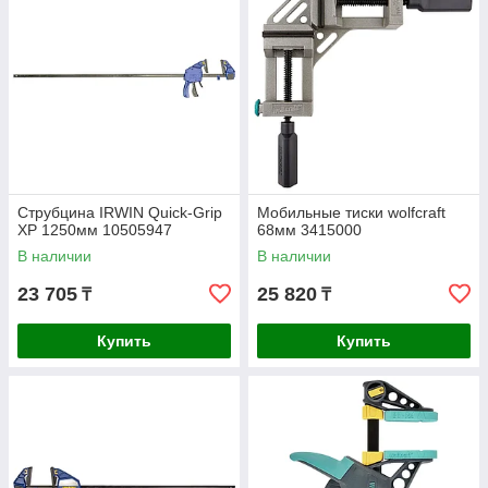
Струбцина IRWIN Quick-Grip
Мобильные тиски wolfcraft
XP 1250мм 10505947
68мм 3415000
В наличии
В наличии
23 705
25 820
₸
₸
Купить
Купить