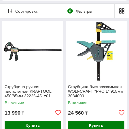
Сортировка
0
Фильтры
Струбцина ручная
Струбцина быстрозажимная
пистолетная KRAFTOOL
WOLFCRAFT "PRO L" 915мм
450/85мм 32226-45_z01
3034000
В наличии
В наличии
13 990
24 560
₸
₸
Купить
Купить