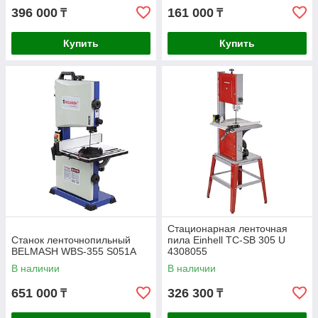
396 000
161 000
₸
₸
Купить
Купить
Стационарная ленточная
Станок ленточнопильный
пила Einhell TC-SB 305 U
BELMASH WBS-355 S051A
4308055
В наличии
В наличии
651 000
326 300
₸
₸