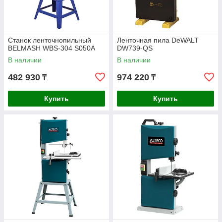
Станок ленточнопильный
Ленточная пила DeWALT
BELMASH WBS-304 S050A
DW739-QS
В наличии
В наличии
482 930
974 220
₸
₸
Купить
Купить