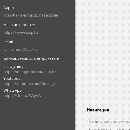
Усть-Каменогорск, Казахстан
https://www.tssp.kz
call-center@tssp.kz
Instagram
https://instagram.com/tssp.kz
Youtube
https://youtube.com/@tssp_kz
WhatsApp
https://clck.ru/3CxysV
Навигация
Сервисное обслужив
Сертификаты и лице