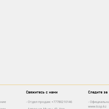
Свяжитесь с нами
Следите за
ание
Отдел продаж: +77780210146
Официальна
www.tssp.kz
нзии
Адрес: ул. Мызы, 43, Усть-