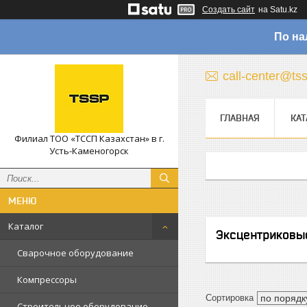
Создать сайт
на Satu.kz
По на
call-center@ts
ГЛАВНАЯ
КАТ
Филиал ТОО «ТССП Казахстан» в г.
Усть-Каменогорск
Каталог
Эксцентриков
Сварочное оборудование
Компрессоры
Строительное оборудование