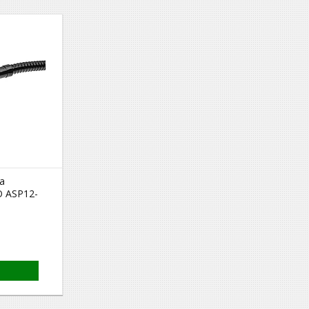
а
O ASP12-