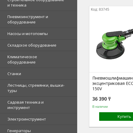
и техника
83745
Пневмоинструмент и
оборудование
Насосы и мотопомпы
Складское оборудование
Климатическое
оборудование
Станки
Пневмошлифмашин
эксцентриковая EC
Лестницы, стремянки, вышки-
150V
туры
36 390 ₸
Садовая техника и
В наличии
инструмент
Купить
Электроинструмент
Генераторы