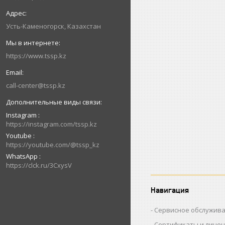
Усть-Каменогорск, Казахстан
https://www.tssp.kz
call-center@tssp.kz
Instagram
https://instagram.com/tssp.kz
Youtube
https://youtube.com/@tssp_kz
WhatsApp
https://clck.ru/3CxysV
Навигация
Сервисное обслужив
Сертификаты и лице