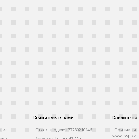
Свяжитесь с нами
Следите за
ание
Отдел продаж: +77780210146
Официальна
www.tssp.kz
нзии
Адрес: ул. Мызы, 43, Усть-