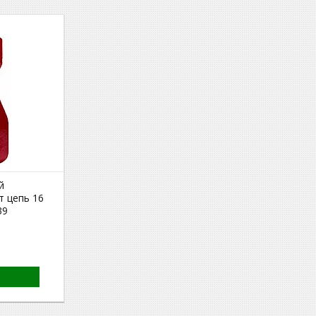
й
т цепь 16
39