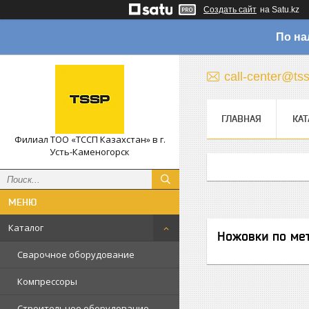
Создать сайт
на Satu.kz
По на
call-center@ts
ГЛАВНАЯ
КАТ
Филиал ТОО «ТССП Казахстан» в г.
Усть-Каменогорск
Каталог
Ножовки по ме
Сварочное оборудование
Компрессоры
Строительное оборудование