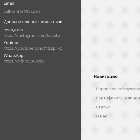
call-center@tssp.kz
Instagram
https://instagram.com/tssp.kz
Youtube
https://youtube.com/@tssp_kz
WhatsApp
https://clck.ru/3CxysV
Навигация
Сервисное обслужив
Сертификаты и лице
Статьи
О нас