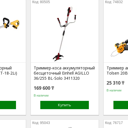
80505
74832
торный
Триммер-коса аккумуляторный
Триммер а
T-18-2Li)
бесщеточный Einhell AGILLO
Tolsen 20
36/255 BL-Solo 3411320
25 310 ₸
169 600 ₸
В наличии
В наличии
Купить
95043
76717