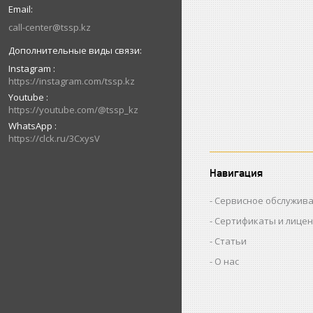
call-center@tssp.kz
Instagram
https://instagram.com/tssp.kz
Youtube
https://youtube.com/@tssp_kz
WhatsApp
https://clck.ru/3CxysV
Навигация
Сервисное обслужив
Сертификаты и лице
Статьи
О нас