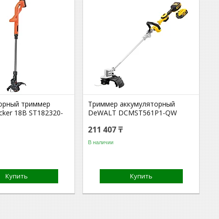
орный триммер
Триммер аккумуляторный
cker 18В ST182320-
DeWALT DCMST561P1-QW
211 407 ₸
В наличии
Купить
Купить