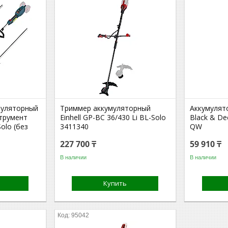
муляторный
Триммер аккумуляторный
Аккумулят
трумент
Einhell GP-BC 36/430 Li BL-Solo
Black & De
olo (без
3411340
QW
227 700 ₸
59 910 ₸
В наличии
В наличии
Купить
95042