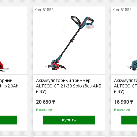
81552
81554
торный
Аккумуляторный триммер
Аккумулят
it 1x2.0Ah
ALTECO CT 21-30 Solo (без АКБ
ALTECO CT 
и ЗУ)
и ЗУ)
20 650 ₸
16 900 ₸
В наличии
В наличии
Купить