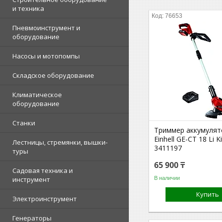
и техника
76653
Пневмоинструмент и
оборудование
Насосы и мотопомпы
Складское оборудование
Климатическое
оборудование
Станки
Триммер аккумуля
Einhell GE-CT 18 Li K
Лестницы, стремянки, вышки-
3411197
туры
65 900 ₸
Садовая техника и
В наличии
инструмент
Купить
Электроинструмент
Генераторы