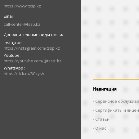
https://www.tssp.kz
call-center@tssp.kz
Instagram
https://instagram.com/tssp.kz
Youtube
https://youtube.com/@tssp_kz
WhatsApp
https://clck.ru/3CxysV
Навигация
Сервисное обслужив
Сертификаты и лице
Статьи
О нас