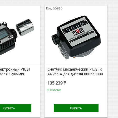
55910
лектронный PIUSI
Счетчик механический PIUSI K
зеля 120л/мин
44 ver. A для дизеля 000560000
135 239 ₸
В наличии
Купить
Купить