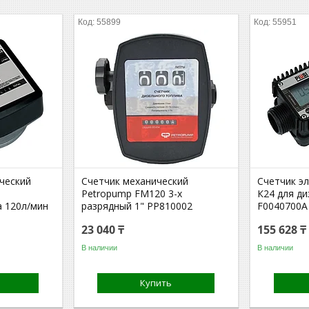
55899
55951
ческий
Счетчик механический
Счетчик э
Petropump FM120 3-х
К24 для ди
а 120л/мин
разрядный 1" PP810002
F0040700A
23 040 ₸
155 628 ₸
В наличии
В наличии
Купить