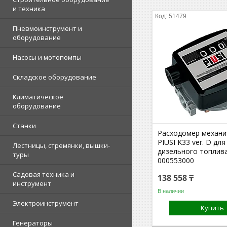
и техника
51479
Пневмоинструмент и
оборудование
Насосы и мотопомпы
Складское оборудование
Климатическое
оборудование
Станки
Расходомер механи
PIUSI K33 ver. D для
Лестницы, стремянки, вышки-
дизельного топлив
туры
000553000
Садовая техника и
138 558 ₸
инструмент
В наличии
Электроинструмент
Купить
Генераторы