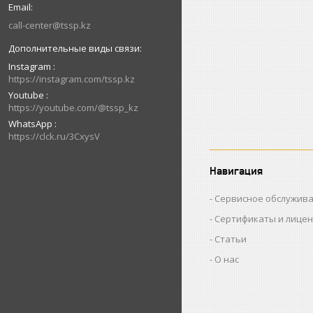
call-center@tssp.kz
Instagram
https://instagram.com/tssp.kz
Youtube
https://youtube.com/@tssp_kz
WhatsApp
https://clck.ru/3CxysV
Навигация
Сервисное обслужив
Сертификаты и лице
Статьи
О нас