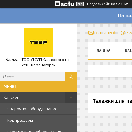
Создать сайт
на Satu.kz
По на
call-center@ts
ГЛАВНАЯ
КАТ
Филиал ТОО «ТССП Казахстан» в г.
Усть-Каменогорск
Каталог
Тележки для пе
Сварочное оборудование
Компрессоры
Строительное оборудование