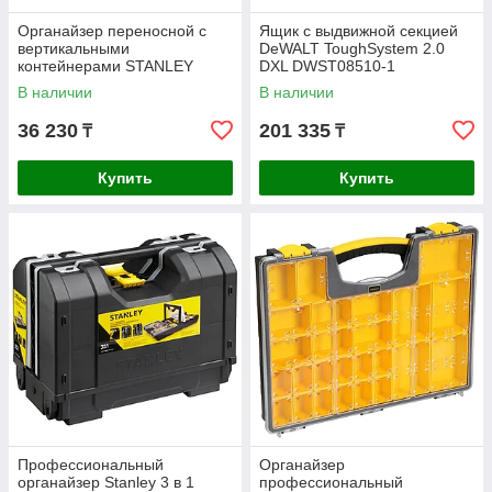
Органайзер переносной с
Ящик с выдвижной секцией
вертикальными
DeWALT ToughSystem 2.0
контейнерами STANLEY
DXL DWST08510-1
FATMAX FMST81077-1
В наличии
В наличии
36 230
201 335
₸
₸
Купить
Купить
Профессиональный
Органайзер
органайзер Stanley 3 в 1
профессиональный