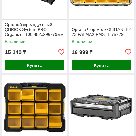
Органайзер модульный
QBRICK System PRO
Органайзер мелкий STANLEY
Organizer 100 452х296х79мм
23 FATMAX FMST1-75779
ORGQPRO100CZAPG001
В наличии
В наличии
15 140
16 999
₸
₸
Купить
Купить