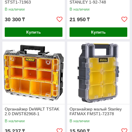
STST1-71963
STANLEY 1-92-748
В наличии
В наличии
30 300
21 950
₸
₸
Купить
Купить
Органайзер DeWALT TSTAK
Органайзер малый Stanley
2.0 DWST82968-1
FATMAX FMST1-72378
В наличии
В наличии
35 237
15 500
₸
₸