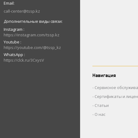
call-center@tssp.kz
Instagram
https://instagram.com/tssp.kz
Youtube
https://youtube.com/@tssp_kz
WhatsApp
https://clck.ru/3CxysV
Навигация
Сервисное обслужив
Сертификаты и лице
Статьи
О нас