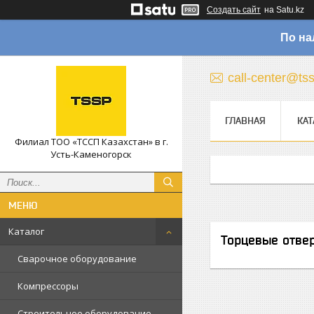
Создать сайт
на Satu.kz
По на
call-center@ts
ГЛАВНАЯ
КАТ
Филиал ТОО «ТССП Казахстан» в г.
Усть-Каменогорск
Каталог
Торцевые отве
Сварочное оборудование
Компрессоры
Строительное оборудование