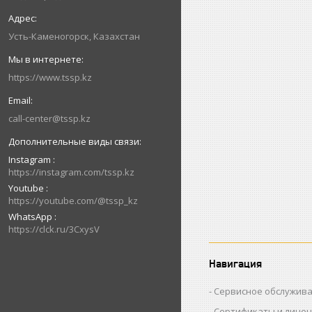
Усть-Каменогорск, Казахстан
https://www.tssp.kz
call-center@tssp.kz
Instagram
https://instagram.com/tssp.kz
Youtube
https://youtube.com/@tssp_kz
WhatsApp
https://clck.ru/3CxysV
Навигация
Сервисное обслужив
Сертификаты и лице