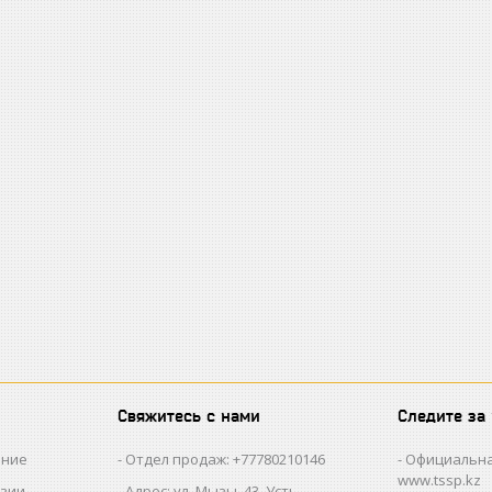
Свяжитесь с нами
Следите за
ание
Отдел продаж: +77780210146
Официальна
www.tssp.kz
нзии
Адрес: ул. Мызы, 43, Усть-