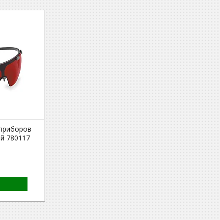
 приборов
ый 780117