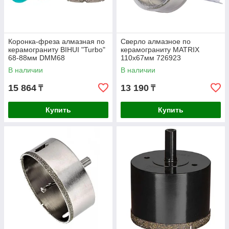
Коронка-фреза алмазная по
Сверло алмазное по
керамограниту BIHUI "Turbo"
керамограниту MATRIX
68-88мм DMM68
110х67мм 726923
В наличии
В наличии
15 864
13 190
₸
₸
Купить
Купить