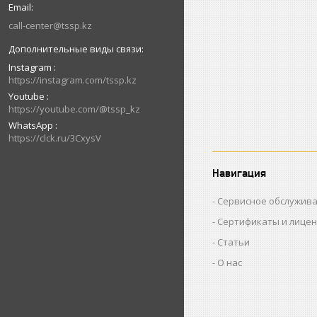
call-center@tssp.kz
Instagram
https://instagram.com/tssp.kz
Youtube
https://youtube.com/@tssp_kz
WhatsApp
https://clck.ru/3CxysV
Навигация
Сервисное обслужив
Сертификаты и лице
Статьи
О нас