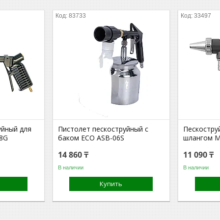
83733
33497
уйный для
Пистолет пескоструйный с
Пескостру
28G
баком ECO ASB-06S
шлангом M
14 860 ₸
11 090 ₸
В наличии
В наличии
Купить