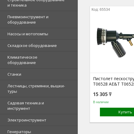
и техника
65534
Пневмоинструмент и
оборудование
Насосы и мотопомпы
Складское оборудование
Климатическое
оборудование
Станки
Пистолет пескостр
T06528 AE&T T065
Лестницы, стремянки, вышки-
туры
15 305 ₸
В наличии
Садовая техника и
инструмент
Купить
Электроинструмент
Генераторы