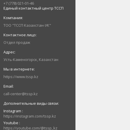
+7 (778) 021-01-46
Единый контактный центр ТССП
ТОО "ТССП Казахстан-УК"
Отдел продаж
Усть-Каменогорск, Казахстан
https://www.tssp.kz
call-center@tssp.kz
Instagram
https://instagram.com/tssp.kz
Youtube
https://youtube.com/@tssp_kz