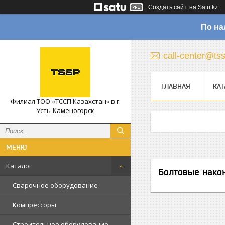
Создать сайт
на Satu.kz
По на
call-center@ts
ГЛАВНАЯ
КАТ
Филиал ТОО «ТССП Казахстан» в г.
Усть-Каменогорск
Каталог
Болтовые нако
Сварочное оборудование
Компрессоры
Строительное оборудование