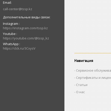
call-center@tssp.kz
Instagram
https://instagram.com/tssp.kz
Youtube
https://youtube.com/@tssp_kz
WhatsApp
https://clck.ru/3CxysV
Навигация
Сервисное обслужив
Сертификаты и лице
Статьи
О нас