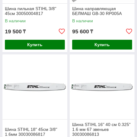
Шина пильная STIHL 3/8"
Шина направляющая
45см 30050004817
БЕЛМАШ GB-30 RP005A
В наличии
В наличии
19 500
95 600
₸
₸
Купить
Купить
Шина STIHL 16" 40 см 0.325"
Шина STIHL 18" 45см 3/8"
1.6 мм 67 звеньев
1.6мм 30030086817
30030086813