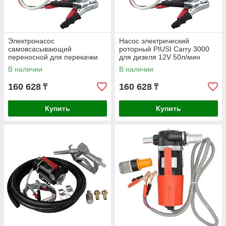
Электронасос
Насос электрический
самовсасывающий
роторный PIUSI Carry 3000
переносной для перекачки
для дизеля 12V 50л/мин
дизельного топлива PIUSI
F0022300C
В наличии
В наличии
Carry 3000 Inline 24V 50л/мин
160 628
160 628
₸
₸
Купить
Купить