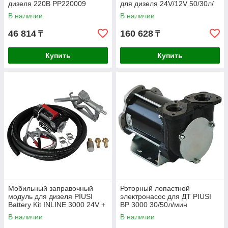
дизеля 220В PP220009
для дизеля 24V/12V 50/30л/
мин F0022400C
В наличии
В наличии
46 814
160 628
₸
₸
Купить
Купить
Мобильный заправочный
Роторный лопастной
модуль для дизеля PIUSI
электронасос для ДТ PIUSI
Battery Kit INLINE 3000 24V +
BP 3000 30/50л/мин
мех. пистолет 50л/мин
F00347000
В наличии
В наличии
F00226380