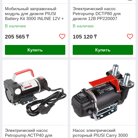
Мобильный заправочный
Электрический насос
модуль для дизеля PIUSI
Petropump DCTP80 для
Battery Kit 3000 INLINE 12V +
дизеля 12В PP220007
мех. пистолет 50л/мин
В наличии
В наличии
F00225410
205 565
105 120
₸
₸
Купить
Купить
Электрический насос
Насос электрический
Petropump ACTP40 для
роторный PIUSI Carry 3000