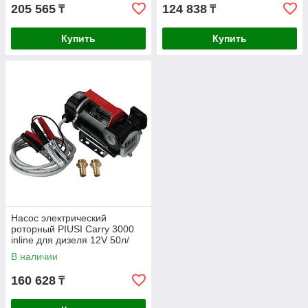
205 565
124 838
₸
₸
Купить
Купить
Насос электрический
роторный PIUSI Carry 3000
inline для дизеля 12V 50л/
мин F00223260
В наличии
160 628
₸