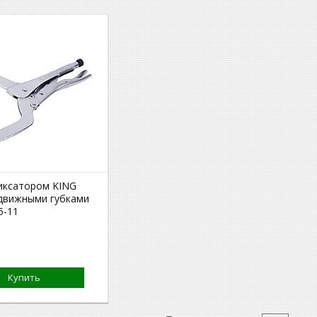
иксатором KING
движными губками
5-11
Купить