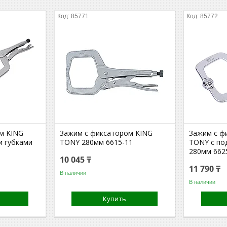
85771
85772
м KING
Зажим с фиксатором KING
Зажим с ф
 губками
TONY 280мм 6615-11
TONY с по
280мм 662
10 045 ₸
11 790 ₸
В наличии
В наличии
Купить