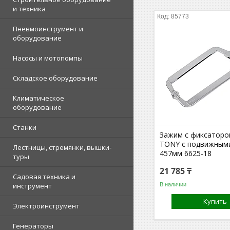
и техника
85773
Пневмоинструмент и
оборудование
Насосы и мотопомпы
Складское оборудование
Климатическое
оборудование
Станки
Зажим с фиксаторо
TONY с подвижными
Лестницы, стремянки, вышки-
457мм 6625-18
туры
21 785 ₸
Садовая техника и
В наличии
инструмент
Купить
Электроинструмент
Генераторы