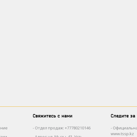
Свяжитесь с нами
Следите за
ание
Отдел продаж: +77780210146
Официальна
www.tssp.kz
нзии
Адрес: ул. Мызы, 43, Усть-