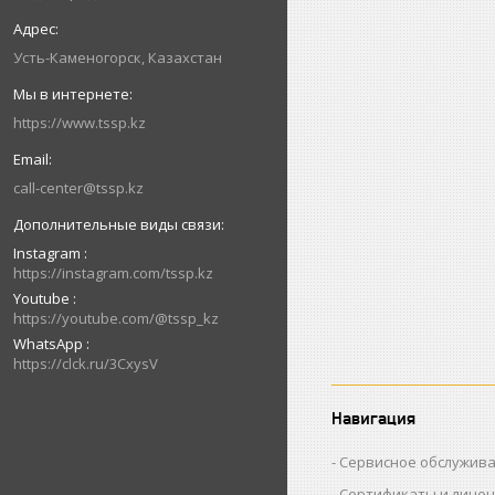
Усть-Каменогорск, Казахстан
https://www.tssp.kz
call-center@tssp.kz
Instagram
https://instagram.com/tssp.kz
Youtube
https://youtube.com/@tssp_kz
WhatsApp
https://clck.ru/3CxysV
Навигация
Сервисное обслужив
Сертификаты и лице