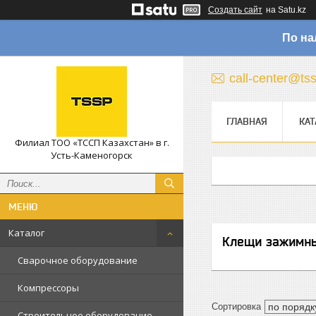
Создать сайт
на Satu.kz
По на
call-center@ts
ГЛАВНАЯ
КАТ
Филиал ТОО «ТССП Казахстан» в г.
Усть-Каменогорск
Каталог
Клещи зажимн
Сварочное оборудование
Компрессоры
Строительное оборудование