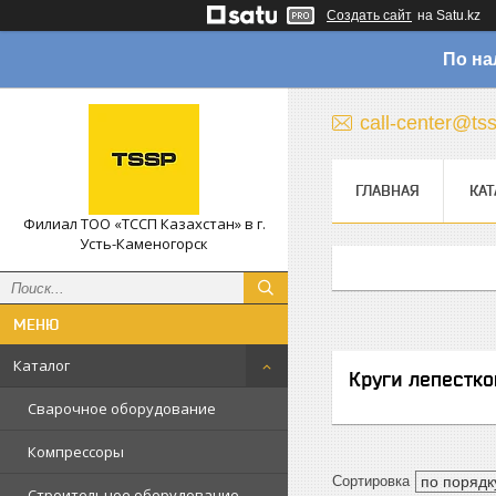
Создать сайт
на Satu.kz
По на
call-center@ts
ГЛАВНАЯ
КАТ
Филиал ТОО «ТССП Казахстан» в г.
Усть-Каменогорск
Каталог
Круги лепестк
Сварочное оборудование
Компрессоры
Строительное оборудование