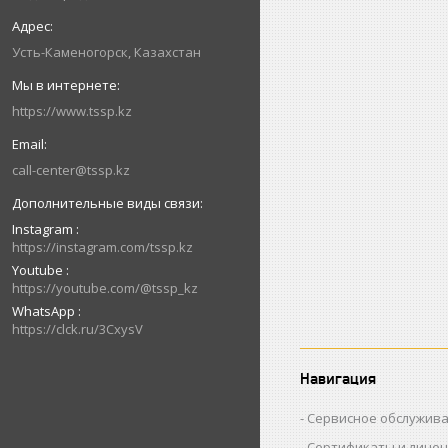
Усть-Каменогорск, Казахстан
https://www.tssp.kz
call-center@tssp.kz
Instagram
https://instagram.com/tssp.kz
Youtube
https://youtube.com/@tssp_kz
WhatsApp
https://clck.ru/3CxysV
Навигация
Сервисное обслужив
Сертификаты и лице