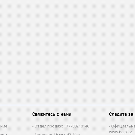
Свяжитесь с нами
Следите за
ание
Отдел продаж: +77780210146
Официальна
www.tssp.kz
нзии
Адрес: ул. Мызы, 43, Усть-