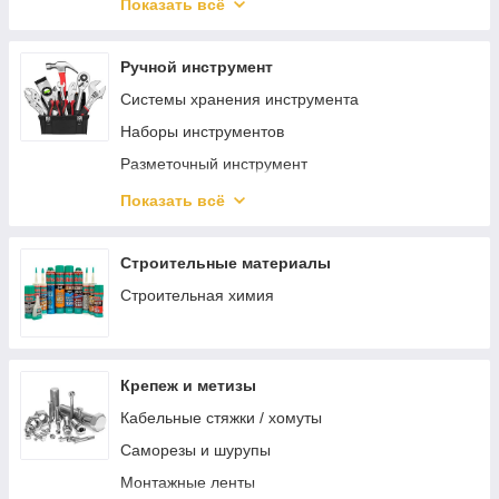
Защита органов зрения
Показать всё
Защита головы
Ручной инструмент
Системы хранения инструмента
Наборы инструментов
Разметочный инструмент
Отвертки
Показать всё
Шарнирно-губцевый инструмент
Электромонтажный инструмент
Строительные материалы
Зажимной инструмент
Строительная химия
Ударный инструмент
Режущий инструмент
Крепеж и метизы
Столярно-слесарный инструмент
Кабельные стяжки / хомуты
Монтажный инструмент
Саморезы и шурупы
Трубный инструмент
Монтажные ленты
Отделочный инструмент