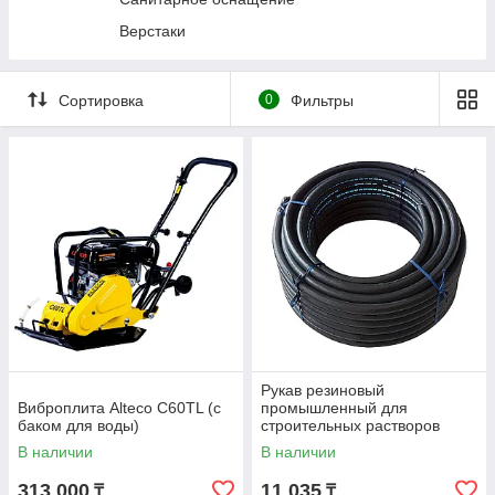
Прессы гидравлические
Верстаки
Трансмиссионные стойки
Гидравлические цилиндры и насосы
Сортировка
0
Фильтры
Подъемники автомобильные
Стяжки пружин
Специальный инструмент
Станки и мойки деталей
Диагностическое оборудование
Вытяжка выхлопных газов
Кузовной ремонт
Фонари и переноски
Рукав резиновый
Виброплита Alteco C60TL (с
промышленный для
баком для воды)
строительных растворов
SEMPERIT SM40 50х8мм 1м
В наличии
В наличии
313 000
11 035
₸
₸