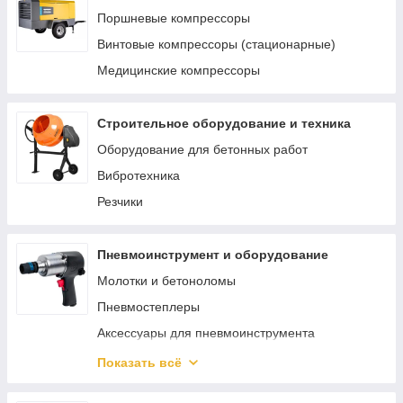
Материалы и комплектующие для сварки и
Поршневые компрессоры
пайки
Винтовые компрессоры (стационарные)
Аппараты для сварки труб
Медицинские компрессоры
Строительное оборудование и техника
Оборудование для бетонных работ
Вибротехника
Резчики
Пневмоинструмент и оборудование
Молотки и бетоноломы
Пневмостеплеры
Аксессуары для пневмоинструмента
Пневматический гайковерт
Показать всё
Аэрографы