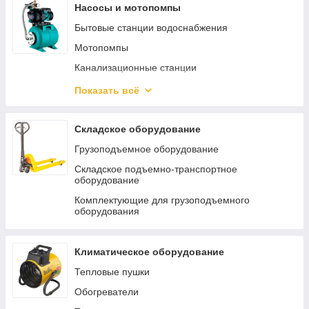
Пневмошлифмашины
Насосы и мотопомпы
Пневмокраскопульты
Бытовые станции водоснабжения
Пневмопистолеты
Мотопомпы
Наборы пневмоинструмента
Канализационные станции
Пневмодрели
Погружные насосы
Показать всё
Регуляторы давления
Циркуляционные насосы
Пневматические заклепочники
Аксессуары и принадлежности для насосов
Складское оборудование
Пневмошуруповерты
Общепромышленные насосы
Грузоподъемное оборудование
Хоппер ковши
Бытовые поверхностные насосы
Складское подъемно-транспортное
оборудование
Пневмоотвертки
Автоматика для насосов
Комплектующие для грузоподъемного
Пневмоножницы и пилы
оборудования
Пневмотрещотки
Пневматические лобзики
Климатическое оборудование
Тепловые пушки
Обогреватели