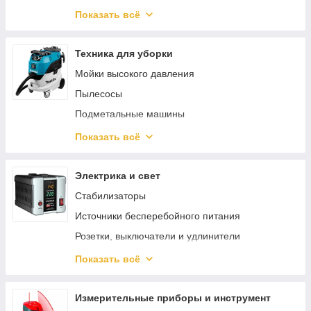
Сельскохозяйственные машины
Клеевые пистолеты
Комплектующие для генераторов
Показать всё
Аккумуляторные секаторы
Торцовочные пилы
Инверторные генераторы
Садовый отдых
Строительные миксеры
Техника для уборки
Гайковерты
Мойки высокого давления
Степлеры / нейлеры
Пылесосы
Машины алмазного бурения
Подметальные машины
Штроборезы / Бороздоделы
Аксессуары и принадлежности
Показать всё
Аккумуляторы для электроинструмента
Пароочистители
Дисковые пилы
Очистители окон
Электрика и свет
Электрические ножницы
Пеногенераторы
Стабилизаторы
Краскопульты
Средства для чистки и ухода
Источники бесперебойного питания
Сабельные пилы
Поломойные машины
Розетки, выключатели и удлинители
Аккумуляторные отвертки
Клеммы, сжимы, кабельные наконечники
Показать всё
Аксессуары и насадки для инструментов
Изоляция и защита кабеля
Граверы
Освещение
Измерительные приборы и инструмент