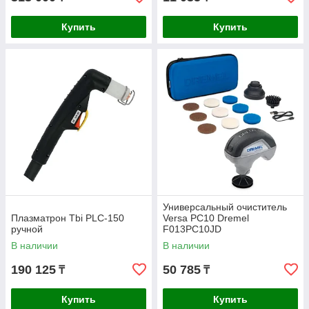
Купить
Купить
Универсальный очиститель
Плазматрон Tbi PLC-150
Versa PC10 Dremel
ручной
F013PC10JD
В наличии
В наличии
190 125
50 785
₸
₸
Купить
Купить