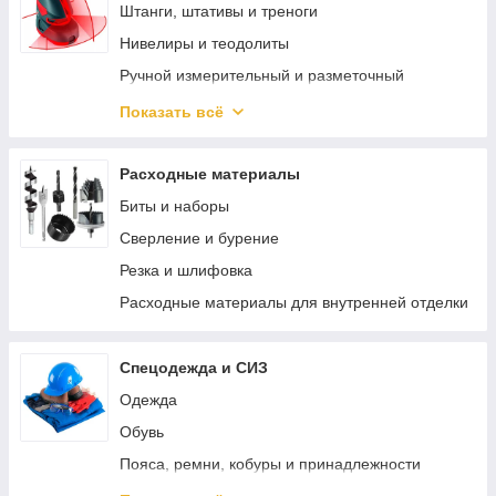
Реноваторы
Штанги, штативы и треноги
Bosch PRO-MIX
Нивелиры и теодолиты
Наборы электроинструмента
Ручной измерительный и разметочный
инструмент
Перфораторы
Показать всё
Электротехнические измерительные приборы
Зарядные устройства для аккумуляторов
Диагностика и неразрушающий контроль
Специальный электроинструмент
Расходные материалы
Измерение параметров окружающей среды
Винтоверты
Биты и наборы
Специализированные приборы и
Пистолеты для герметика аккумуляторные
Сверление и бурение
комплектующие
Трещотки аккумуляторные
Резка и шлифовка
Измерители длины и расстояния
Аккумуляторные заклепочники
Расходные материалы для внутренней отделки
Просекатели аккумуляторные
Спецодежда и СИЗ
Одежда
Обувь
Пояса, ремни, кобуры и принадлежности