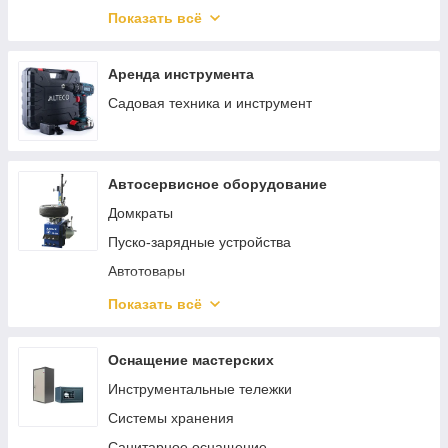
Гвозди
Ключи, трещотки, воротки
Показать всё
Такелаж
Скобы
Аренда инструмента
Садовая техника и инструмент
Автосервисное оборудование
Домкраты
Пуско-зарядные устройства
Автотовары
Трубогибы
Показать всё
Смазочное и заправочное оборудование
Шиномонтажное оборудование
Оснащение мастерских
Кантователи двигателя
Инструментальные тележки
Лежаки подкатные
Системы хранения
Подставки страховочные
Санитарное оснащение