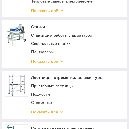
Тепловые завесы электрические
Водонагреватели
Показать всё
Котлы отопления
Аккумуляторные вентиляторы
Станки
Станки для работы с арматурой
Сверлильные станки
Плиткорезы
Пильные станки
Показать всё
Токарные станки
Тиски
Лестницы, стремянки, вышки-туры
Стружкоотсосы
Приставные лестницы
Фрезерные станки
Подмости
Строгальные станки
Стремянки
Шлифовальные станки
Двухсекционные лестницы
Показать всё
Комплектующие для станков
Трехсекционные лестницы
Передвижные лестницы с платформой
Садовая техника и инструмент