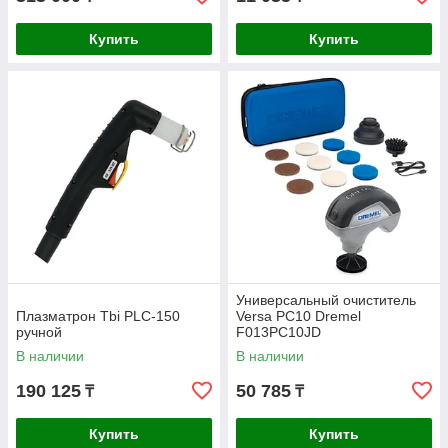
Купить
Купить
Универсальный очиститель
Плазматрон Tbi PLC-150
Versa PC10 Dremel
ручной
F013PC10JD
В наличии
В наличии
190 125
50 785
₸
₸
Купить
Купить