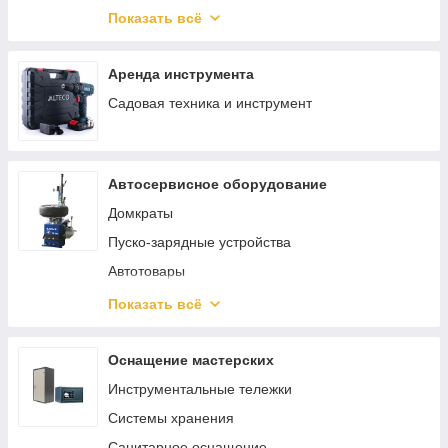
Гвозди
Ключи, трещотки, воротки
Показать всё
Такелаж
Скобы
Аренда инструмента
Садовая техника и инструмент
Автосервисное оборудование
Домкраты
Пуско-зарядные устройства
Автотовары
Трубогибы
Показать всё
Смазочное и заправочное оборудование
Шиномонтажное оборудование
Оснащение мастерских
Кантователи двигателя
Инструментальные тележки
Лежаки подкатные
Системы хранения
Подставки страховочные
Санитарное оснащение