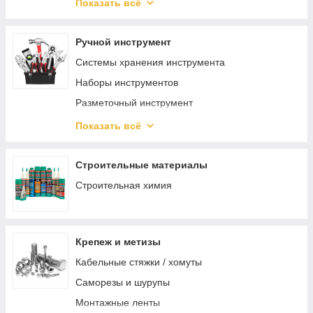
Защита органов зрения
Показать всё
Защита головы
Ручной инструмент
Системы хранения инструмента
Наборы инструментов
Разметочный инструмент
Отвертки
Показать всё
Шарнирно-губцевый инструмент
Электромонтажный инструмент
Строительные материалы
Зажимной инструмент
Строительная химия
Ударный инструмент
Режущий инструмент
Крепеж и метизы
Столярно-слесарный инструмент
Кабельные стяжки / хомуты
Монтажный инструмент
Саморезы и шурупы
Трубный инструмент
Монтажные ленты
Отделочный инструмент