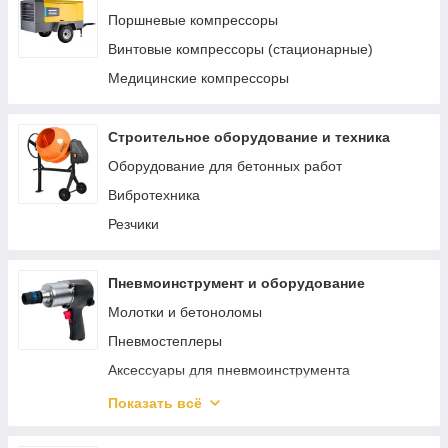
Материалы и комплектующие для сварки и
Поршневые компрессоры
пайки
Винтовые компрессоры (стационарные)
Аппараты для сварки труб
Медицинские компрессоры
Строительное оборудование и техника
Оборудование для бетонных работ
Вибротехника
Резчики
Пневмоинструмент и оборудование
Молотки и бетоноломы
Пневмостеплеры
Аксессуары для пневмоинструмента
Пневматический гайковерт
Показать всё
Аэрографы