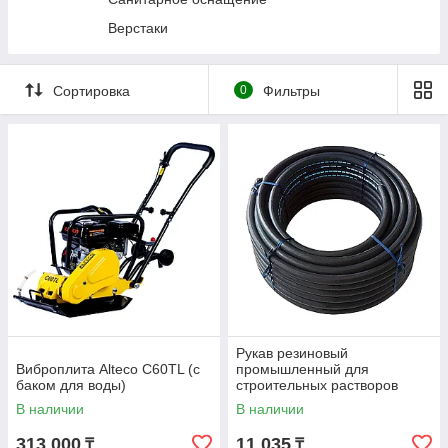
Прессы гидравлические
Верстаки
Трансмиссионные стойки
Гидравлические цилиндры и насосы
Сортировка
0
Фильтры
Подъемники автомобильные
Стяжки пружин
Специальный инструмент
Станки и мойки деталей
Диагностическое оборудование
Вытяжка выхлопных газов
Кузовной ремонт
Фонари и переноски
Рукав резиновый
Виброплита Alteco C60TL (с
промышленный для
баком для воды)
строительных растворов
SEMPERIT SM40 50х8мм 1м
В наличии
В наличии
313 000
11 035
₸
₸