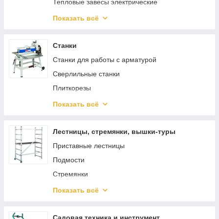
Тепловые завесы электрические
Водонагреватели
Показать всё
Котлы отопления
Аккумуляторные вентиляторы
Станки
Станки для работы с арматурой
Сверлильные станки
Плиткорезы
Пильные станки
Показать всё
Токарные станки
Тиски
Лестницы, стремянки, вышки-туры
Стружкоотсосы
Приставные лестницы
Фрезерные станки
Подмости
Строгальные станки
Стремянки
Шлифовальные станки
Двухсекционные лестницы
Показать всё
Комплектующие для станков
Трехсекционные лестницы
Передвижные лестницы с платформой
Садовая техника и инструмент