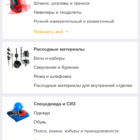
Реноваторы
Штанги, штативы и треноги
Bosch PRO-MIX
Нивелиры и теодолиты
Наборы электроинструмента
Ручной измерительный и разметочный
инструмент
Перфораторы
Показать всё
Электротехнические измерительные приборы
Зарядные устройства для аккумуляторов
Диагностика и неразрушающий контроль
Специальный электроинструмент
Расходные материалы
Измерение параметров окружающей среды
Винтоверты
Биты и наборы
Специализированные приборы и
Пистолеты для герметика аккумуляторные
Сверление и бурение
комплектующие
Трещотки аккумуляторные
Резка и шлифовка
Измерители длины и расстояния
Аккумуляторные заклепочники
Расходные материалы для внутренней отделки
Просекатели аккумуляторные
Спецодежда и СИЗ
Одежда
Обувь
Пояса, ремни, кобуры и принадлежности