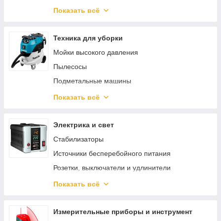
Сельскохозяйственные машины
Клеевые пистолеты
Комплектующие для генераторов
Показать всё
Аккумуляторные секаторы
Торцовочные пилы
Инверторные генераторы
Садовый отдых
Строительные миксеры
Техника для уборки
Гайковерты
Мойки высокого давления
Степлеры / нейлеры
Пылесосы
Машины алмазного бурения
Подметальные машины
Штроборезы / Бороздоделы
Аксессуары и принадлежности
Показать всё
Аккумуляторы для электроинструмента
Пароочистители
Дисковые пилы
Очистители окон
Электрика и свет
Электрические ножницы
Пеногенераторы
Стабилизаторы
Краскопульты
Средства для чистки и ухода
Источники бесперебойного питания
Сабельные пилы
Поломойные машины
Розетки, выключатели и удлинители
Аккумуляторные отвертки
Клеммы, сжимы, кабельные наконечники
Показать всё
Аксессуары и насадки для инструментов
Изоляция и защита кабеля
Граверы
Освещение
Измерительные приборы и инструмент