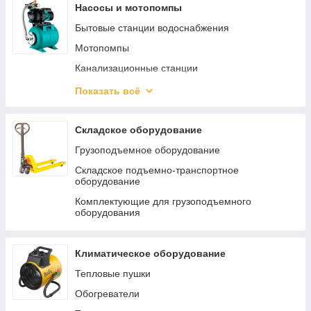
Пневмошлифмашины
Насосы и мотопомпы
Пневмокраскопульты
Бытовые станции водоснабжения
Пневмопистолеты
Мотопомпы
Наборы пневмоинструмента
Канализационные станции
Пневмодрели
Погружные насосы
Показать всё
Регуляторы давления
Циркуляционные насосы
Пневматические заклепочники
Аксессуары и принадлежности для насосов
Складское оборудование
Пневмошуруповерты
Общепромышленные насосы
Грузоподъемное оборудование
Хоппер ковши
Бытовые поверхностные насосы
Складское подъемно-транспортное
оборудование
Пневмоотвертки
Автоматика для насосов
Комплектующие для грузоподъемного
Пневмоножницы и пилы
оборудования
Пневмотрещотки
Пневматические лобзики
Климатическое оборудование
Тепловые пушки
Обогреватели