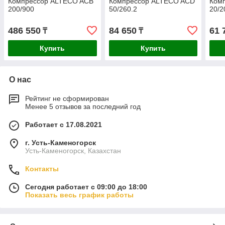
Компрессор ALTECO ACB
Компрессор ALTECO ACD
Ком
200/900
50/260.2
20/2
486 550
84 650
61 
₸
₸
Купить
Купить
О нас
Рейтинг не сформирован
Менее 5 отзывов за последний год
Работает с 17.08.2021
г. Усть-Каменогорск
Усть-Каменогорск, Казахстан
Контакты
Сегодня работает с 09:00 до 18:00
Показать весь график работы