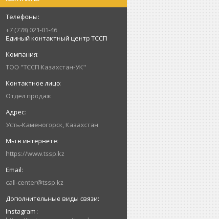
+7 (778) 021-01-46
Единый контактный центр ТССП
ТОО "ТССП Казахстан-УК"
Отдел продаж
Усть-Каменогорск, Казахстан
https://www.tssp.kz
call-center@tssp.kz
Instagram