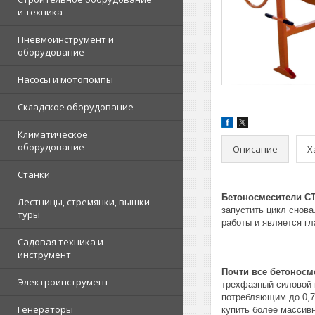
и техника
Пневмоинструмент и
оборудование
Насосы и мотопомпы
Складское оборудование
Климатическое
оборудование
Описание
Х
Станки
Бетоносмесители С
Лестницы, стремянки, вышки-
запустить цикл снов
туры
работы и является г
Садовая техника и
инструмент
Почти все бетонос
Электроинструмент
трехфазный силовой 
потребляющим до 0,7
Генераторы
купить более массивн