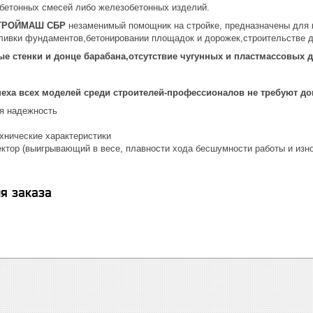
бетонных смесей либо железобетонных изделий.
СТРОЙМАШ СБР
незаменимый помощник на стройке, предназначены для 
ливки фундаментов,бетонировании площадок и дорожек,строительстве 
ые стенки и донце барабана,отсутствие чугунных и пластмассовых 
ха всех моделей среди строителей-профессионалов не требуют д
я надежность
хнические характеристики
ктор (выигрывающий в весе, плавности хода бесшумности работы и изно
я заказа