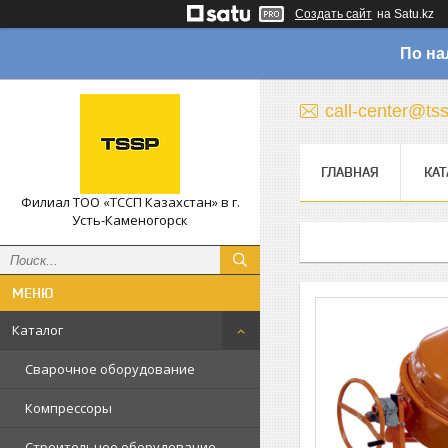
Создать сайт
на Satu.kz
По на
call-center@ts
ГЛАВНАЯ
КАТ
Филиал ТОО «ТССП Казахстан» в г.
Усть-Каменогорск
Каталог
Сварочное оборудование
Компрессоры
Строительное оборудование