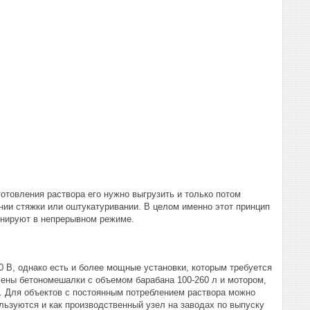
готовления раствора его нужно выгрузить и только потом
нии стяжки или оштукатуривании. В целом именно этот принцип
онируют в непрерывном режиме.
0 В, однако есть и более мощные установки, которым требуется
чены бетономешалки с объемом барабана 100-260 л и мотором,
и. Для объектов с постоянным потреблением раствора можно
льзуются и как производственный узел на заводах по выпуску