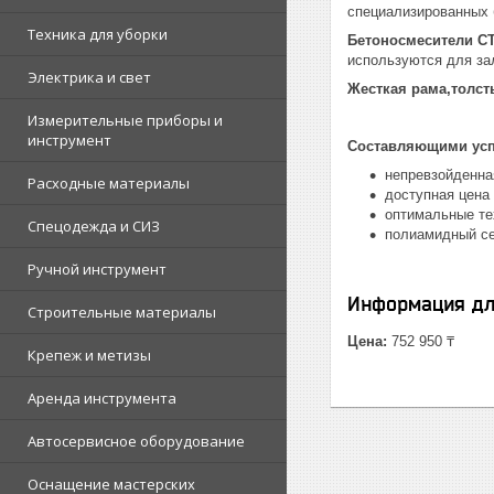
специализированных 
Техника для уборки
Бетоносмесители 
используются для за
Электрика и свет
Жесткая рама,толст
Измерительные приборы и
инструмент
Составляющими успе
непревзойденна
Расходные материалы
доступная цена
оптимальные те
Спецодежда и СИЗ
полиамидный се
Ручной инструмент
Информация дл
Строительные материалы
Цена:
752 950 ₸
Крепеж и метизы
Аренда инструмента
Автосервисное оборудование
Оснащение мастерских