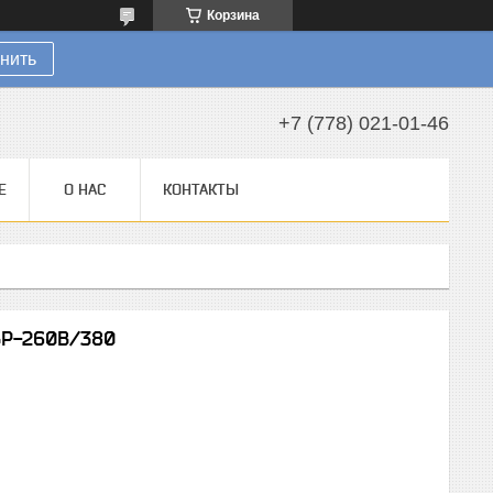
Корзина
нить
+7 (778) 021-01-46
Е
О НАС
КОНТАКТЫ
БР-260В/380