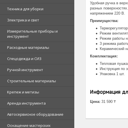
Удобная ручка в вер
разных поверхностях
Техника для уборки
напряжением 220 В.
Электрика и свет
Преимущества:
Терморегулятор
Измерительные приборы и
Режим вентилят
инструмент
Режим работы 
3 режима работ
Расходные материалы
Керамический н
Комплектация:
Спецодежда и СИЗ
Тепловая пушка 
Инструкция по э
Ручной инструмент
Упаковка 1 шт.
Строительные материалы
Информация дл
Крепеж и метизы
Цена:
31 590 ₸
Аренда инструмента
Автосервисное оборудование
Оснащение мастерских