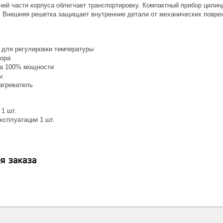
хней части корпуса облегчает транспортировку. Компактный прибор цили
. Внешняя решетка защищает внутренние детали от механических повре
 для регулировки температуры
ора
на 100% мощности
ы
агреватель
1 шт.
ксплуатации 1 шт.
я заказа