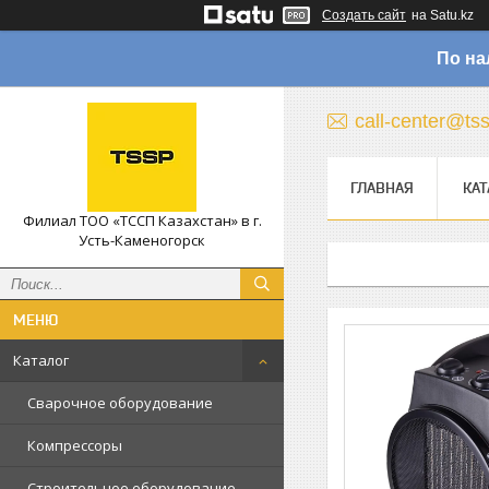
Создать сайт
на Satu.kz
По на
call-center@ts
ГЛАВНАЯ
КАТ
Филиал ТОО «ТССП Казахстан» в г.
Усть-Каменогорск
Каталог
Сварочное оборудование
Компрессоры
Строительное оборудование