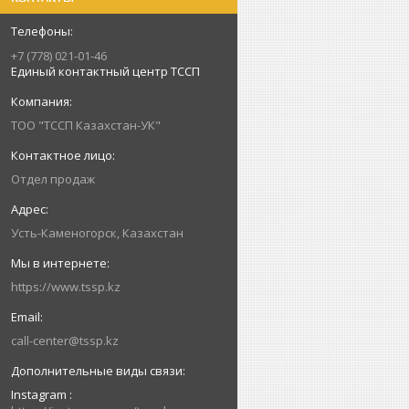
+7 (778) 021-01-46
Единый контактный центр ТССП
ТОО "ТССП Казахстан-УК"
Отдел продаж
Усть-Каменогорск, Казахстан
https://www.tssp.kz
call-center@tssp.kz
Instagram