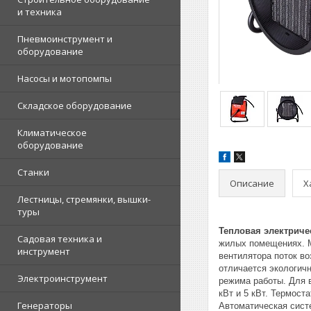
и техника
Пневмоинструмент и
оборудование
Насосы и мотопомпы
Складское оборудование
Климатическое
оборудование
Станки
Описание
Х
Лестницы, стремянки, вышки-
туры
Тепловая электричес
Садовая техника и
жилых помещениях. М
инструмент
вентилятора поток в
отличается экологич
Электроинструмент
режима работы. Для 
кВт и 5 кВт. Термос
Генераторы
Автоматическая сист