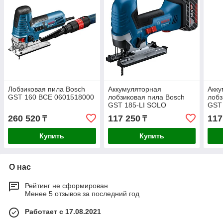
Лобзиковая пила Bosch
Аккумуляторная
Акку
GST 160 BCE 0601518000
лобзиковая пила Bosch
лобз
GST 185-LI SOLO
GST
06015B2021
060
260 520
117 250
117
₸
₸
Купить
Купить
О нас
Рейтинг не сформирован
Менее 5 отзывов за последний год
Работает с 17.08.2021