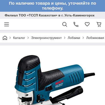
По наличию товара и цены, уточняйте по
телефону.
Филиал ТОО «ТССП Казахстан» в г. Усть-Каменогорск
Каталог
Электроинструмент
Лобзики
Лобзиковая