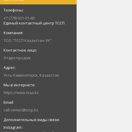
+7 (778) 021-01-46
Единый контактный центр ТССП
ТОО "ТССП Казахстан-УК"
Отдел продаж
Усть-Каменогорск, Казахстан
https://www.tssp.kz
call-center@tssp.kz
Instagram