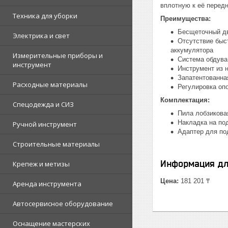
вплотную к её передн
Техника для уборки
Преимущества:
Бесщеточный дв
Электрика и свет
Отсутствие быс
аккумулятора
Измерительные приборы и
Система обдува
инструмент
Инструмент из 
Запатентованна
Расходные материалы
Регулировка оп
Комплектация:
Спецодежда и СИЗ
Пила лобзикова
Накладка на по
Ручной инструмент
Адаптер для по
Строительные материалы
Информация дл
Крепеж и метизы
Цена:
181 201 ₸
Аренда инструмента
Автосервисное оборудование
Оснащение мастерских