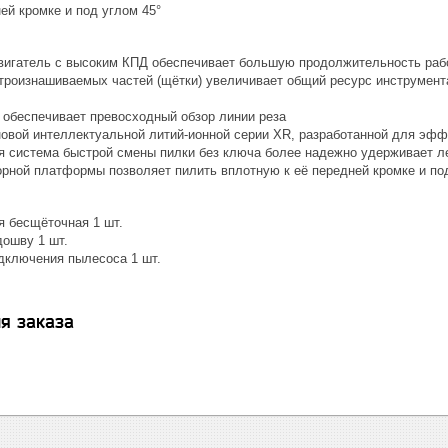
ей кромке и под углом 45°
игатель с высоким КПД обеспечивает большую продолжительность рабо
троизнашиваемых частей (щётки) увеличивает общий ресурс инструмента
 обеспечивает превосходный обзор линии реза
новой интеллектуальной литий-ионной cерии XR, разработанной для эфф
я система быстрой смены пилки без ключа более надежно удерживает л
орной платформы позволяет пилить вплотную к её передней кромке и по
я бесщёточная 1 шт.
дошву 1 шт.
дключения пылесоса 1 шт.
я заказа