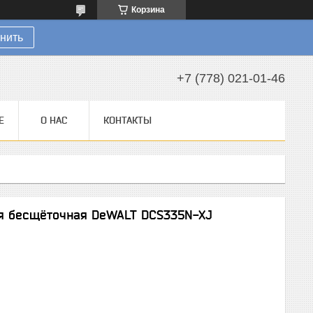
Корзина
нить
+7 (778) 021-01-46
Е
О НАС
КОНТАКТЫ
ая бесщёточная DeWALT DCS335N-XJ