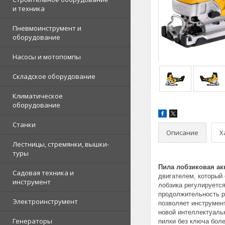
и техника
Пневмоинструмент и
оборудование
Насосы и мотопомпы
Складское оборудование
Климатическое
оборудование
Станки
Описание
Х
Лестницы, стремянки, вышки-
туры
Пила лобзиковая а
Садовая техника и
двигателем, который
инструмент
лобзика регулируетс
продолжительность р
Электроинструмент
позволяет инструмен
новой интеллектуаль
Генераторы
пилки без ключа бол