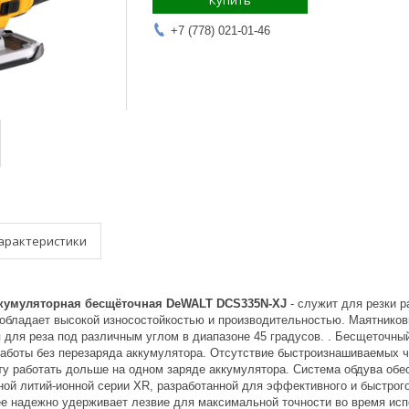
Купить
+7 (778) 021-01-46
арактеристики
ккумуляторная бесщёточная DeWALT DCS335N-XJ
- служит для резки
 обладает высокой износостойкостью и производительностью. Маятников
я для реза под различным углом в диапазоне 45 градусов. . Бесщеточн
аботы без перезаряда аккумулятора. Отсутствие быстроизнашиваемых ч
ту работать дольше на одном заряде аккумулятора. Система обдува обе
ной литий-ионной cерии XR, разработанной для эффективного и быстрог
ее надежно удерживает лезвие для максимальной точности во время ис